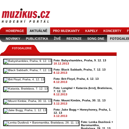
HOMEPAGE
AKTUÁLNĚ
PRO MUZIKANTY
KAPELY
KONCERTY
F
NOVINKY
PUBLICISTIKA
ŽIVĚ
RECENZE
SONG DNE
FOTOGALE
FOTOGALERIE
Foto: Babyshambles, Praha, 9. 12. 13
10.12.2013
Foto: Black Sabbath, Praha, 7. 12. 13
8.12.2013
Foto: Brit Floyd, Praha, 4. 12. 13
8.12.2013
Foto: Longital + Katarzia (krst), Bratislava,
7. 12. 13
8.12.2013
Foto: Mount Kimbie, Praha, 30. 11. 13
3.12.2013
Foto: Jake Bugg + Honeyhoney, Praha, 1.
12. 13
3.12.2013
Foto: Lenka Dusilová +
Baromantika,
Bratislava, 26. 11. 13