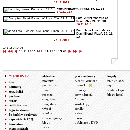
27.11.2013
Foto: Nightwork, Praha, 25. 11. 13
27.11.2013
Foto: Zimní Masters of
Rock, Zlín, 23. 11. 13
26.11.2013
Foto: Jana Lota + Marek
Dusil Blend, Plzeň, 20. 11.
13
25.11.2013
141-150 (1486)
10
11
12
13
14
15
16
17
18
19
20
MUZIKUS.CZ
aktuálně
pro muzikanty
kapely
novinky
časopis Muzikus
přehled kapel
info
publicistika
e-muzikus
mp3
kontakty
živě
novinky
soutěže kapel
ze zákulisí
recenze
testy nástrojů
blogy kapel
partneři
song dne
články
autoři
fotogalerie
workshopy
ceník inzerce
výročí
seriály
logo ke stažení
soutěže
videa
Podmínky používání
tiskové zprávy
bazar
nápověda & FAQ
blogy
publikace a DVD
komentáře
Rock+
mapa stránek