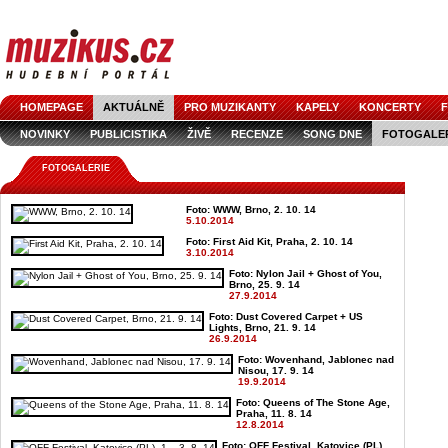
HOMEPAGE
AKTUÁLNĚ
PRO MUZIKANTY
KAPELY
KONCERTY
F
NOVINKY
PUBLICISTIKA
ŽIVĚ
RECENZE
SONG DNE
FOTOGALE
FOTOGALERIE
Foto: WWW, Brno, 2. 10. 14
5.10.2014
Foto: First Aid Kit, Praha, 2. 10. 14
3.10.2014
Foto: Nylon Jail + Ghost of You,
Brno, 25. 9. 14
27.9.2014
Foto: Dust Covered Carpet + US
Lights, Brno, 21. 9. 14
26.9.2014
Foto: Wovenhand, Jablonec nad
Nisou, 17. 9. 14
19.9.2014
Foto: Queens of The Stone Age,
Praha, 11. 8. 14
12.8.2014
Foto: OFF Festival, Katovice (PL),