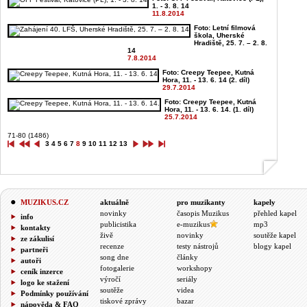
1. - 3. 8. 14
11.8.2014
Foto: Letní filmová
škola, Uherské
Hradiště, 25. 7. – 2. 8.
14
7.8.2014
Foto: Creepy Teepee, Kutná
Hora, 11. - 13. 6. 14 (2. díl)
29.7.2014
Foto: Creepy Teepee, Kutná
Hora, 11. - 13. 6. 14. (1. díl)
25.7.2014
71-80 (1486)
3
4
5
6
7
8
9
10
11
12
13
MUZIKUS.CZ
aktuálně
pro muzikanty
kapely
novinky
časopis Muzikus
přehled kapel
info
publicistika
e-muzikus
mp3
kontakty
živě
novinky
soutěže kapel
ze zákulisí
recenze
testy nástrojů
blogy kapel
partneři
song dne
články
autoři
fotogalerie
workshopy
ceník inzerce
výročí
seriály
logo ke stažení
soutěže
videa
Podmínky používání
tiskové zprávy
bazar
nápověda & FAQ