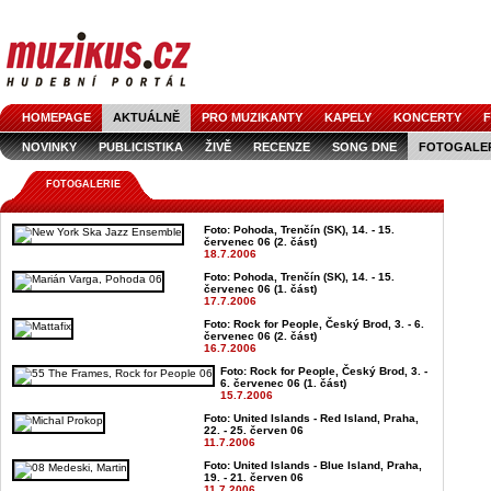
HOMEPAGE
AKTUÁLNĚ
PRO MUZIKANTY
KAPELY
KONCERTY
F
NOVINKY
PUBLICISTIKA
ŽIVĚ
RECENZE
SONG DNE
FOTOGALE
FOTOGALERIE
Foto: Pohoda, Trenčín (SK), 14. - 15.
červenec 06 (2. část)
18.7.2006
Foto: Pohoda, Trenčín (SK), 14. - 15.
červenec 06 (1. část)
17.7.2006
Foto: Rock for People, Český Brod, 3. - 6.
červenec 06 (2. část)
16.7.2006
Foto: Rock for People, Český Brod, 3. -
6. červenec 06 (1. část)
15.7.2006
Foto: United Islands - Red Island, Praha,
22. - 25. červen 06
11.7.2006
Foto: United Islands - Blue Island, Praha,
19. - 21. červen 06
11.7.2006