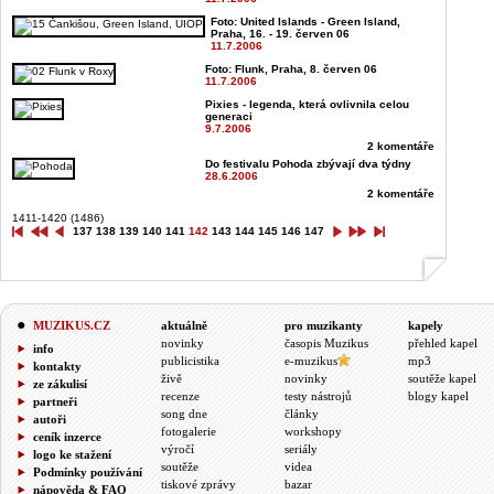
Foto: United Islands - Green Island,
Praha, 16. - 19. červen 06
11.7.2006
Foto: Flunk, Praha, 8. červen 06
11.7.2006
Pixies - legenda, která ovlivnila celou
generaci
9.7.2006
2 komentáře
Do festivalu Pohoda zbývají dva týdny
28.6.2006
2 komentáře
1411-1420 (1486)
137
138
139
140
141
142
143
144
145
146
147
MUZIKUS.CZ
aktuálně
pro muzikanty
kapely
novinky
časopis Muzikus
přehled kapel
info
publicistika
e-muzikus
mp3
kontakty
živě
novinky
soutěže kapel
ze zákulisí
recenze
testy nástrojů
blogy kapel
partneři
song dne
články
autoři
fotogalerie
workshopy
ceník inzerce
výročí
seriály
logo ke stažení
soutěže
videa
Podmínky používání
tiskové zprávy
bazar
nápověda & FAQ