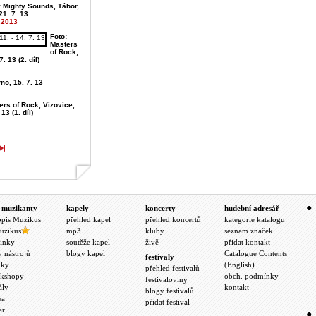
: Mighty Sounds, Tábor,
21. 7. 13
.2013
Foto:
Masters
of Rock,
7. 13 (2. díl)
no, 15. 7. 13
ers of Rock, Vizovice,
 13 (1. díl)
 muzikanty
kapely
koncerty
hudební adresář
opis Muzikus
přehled kapel
přehled koncertů
kategorie katalogu
uzikus
mp3
kluby
seznam značek
inky
soutěže kapel
živě
přidat kontakt
y nástrojů
blogy kapel
Catalogue Contents
festivaly
nky
(English)
přehled festivalů
kshopy
obch. podmínky
festivaloviny
ály
kontakt
blogy festivalů
ea
přidat festival
ar