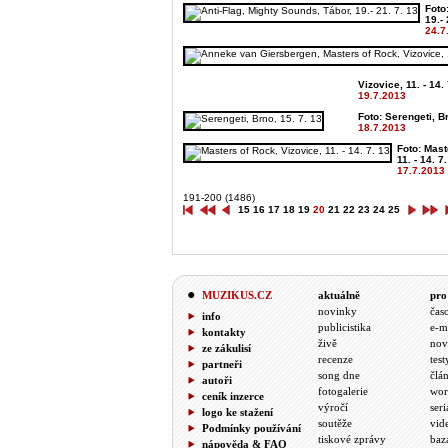
Foto
19.- 
24.7
Vizovice, 11. - 14. 
19.7.2013
Foto: Serengeti, Br
18.7.2013
Foto: Mast
11. - 14. 7.
17.7.2013
191-200 (1486)
15
16
17
18
19
20
21
22
23
24
25
MUZIKUS.CZ
aktuálně
pro
novinky
čas
info
publicistika
e-m
kontakty
živě
nov
ze zákulisí
recenze
test
partneři
song dne
člá
autoři
fotogalerie
wor
ceník inzerce
výročí
seri
logo ke stažení
soutěže
vid
Podmínky používání
tiskové zprávy
baz
nápověda & FAQ