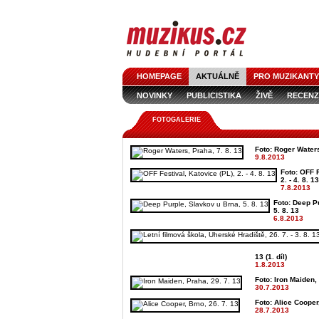
HOMEPAGE
AKTUÁLNĚ
PRO MUZIKANTY
NOVINKY
PUBLICISTIKA
ŽIVĚ
RECENZ
FOTOGALERIE
Foto: Roger Waters
9.8.2013
Foto: OFF F
2. - 4. 8. 13
7.8.2013
Foto: Deep P
5. 8. 13
6.8.2013
13 (1. díl)
1.8.2013
Foto: Iron Maiden,
30.7.2013
Foto: Alice Cooper
28.7.2013