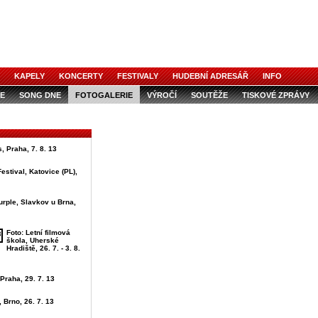
KAPELY
KONCERTY
FESTIVALY
HUDEBNÍ ADRESÁŘ
INFO
E
SONG DNE
FOTOGALERIE
VÝROČÍ
SOUTĚŽE
TISKOVÉ ZPRÁVY
, Praha, 7. 8. 13
estival, Katovice (PL),
urple, Slavkov u Brna,
Foto: Letní filmová
škola, Uherské
Hradiště, 26. 7. - 3. 8.
 Praha, 29. 7. 13
, Brno, 26. 7. 13