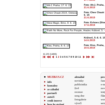
Foto: Alt-J, Praha,
21.6.2015
Foto: Chee Chaak 
6. 15
21.6.2015
Foto: Echoes (Slow
17.6.2015
Králové, 5.-6. 6. 1
14.6.2015
Foto: Kiss, Praha, 
10.6.2015
11-20 (1486)
1
2
3
4
5
6
7
8
9
10
11
MUZIKUS.CZ
aktuálně
pro
novinky
čas
info
publicistika
e-m
kontakty
živě
nov
ze zákulisí
recenze
test
partneři
song dne
člá
autoři
fotogalerie
wor
ceník inzerce
výročí
seri
logo ke stažení