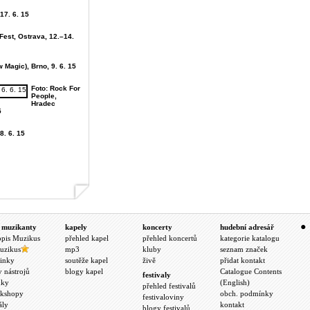
 17. 6. 15
Fest, Ostrava, 12.–14.
 Magic), Brno, 9. 6. 15
Foto: Rock For
People,
Hradec
5
8. 6. 15
 muzikanty
kapely
koncerty
hudební adresář
opis Muzikus
přehled kapel
přehled koncertů
kategorie katalogu
uzikus
mp3
kluby
seznam značek
inky
soutěže kapel
živě
přidat kontakt
y nástrojů
blogy kapel
Catalogue Contents
festivaly
nky
(English)
přehled festivalů
kshopy
obch. podmínky
festivaloviny
ály
kontakt
blogy festivalů