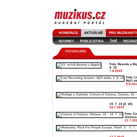
HOMEPAGE
AKTUÁLNĚ
PRO MUZIKANTY
NOVINKY
PUBLICISTIKA
ŽIVĚ
RECENZ
FOTOGALERIE
Foto: Beseda u Bigb
8. 15
7.8.2015
Foto: L
Býčí sk
5.8.20
19. 7. 15 (2. díl)
24.7.2015
Foto: Co
Ostrava, 
21.7.20
17.7.2015