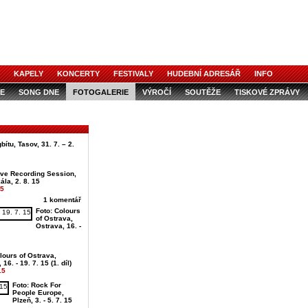
KAPELY
KONCERTY
FESTIVALY
HUDEBNÍ ADRESÁŘ
INFO
E
SONG DNE
FOTOGALERIE
VÝROČÍ
SOUTĚŽE
TISKOVÉ ZPRÁVY
ítu, Tasov, 31. 7. – 2.
ive Recording Session,
ála, 2. 8. 15
15
1 komentář
Foto: Colours
of Ostrava,
Ostrava, 16. -
lours of Ostrava,
16. - 19. 7. 15 (1. díl)
15
Foto: Rock For
People Europe,
Plzeň, 3. - 5. 7. 15