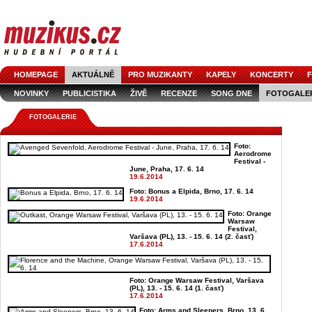
HOMEPAGE
AKTUÁLNĚ
PRO MUZIKANTY
KAPELY
KONCERTY
F
NOVINKY
PUBLICISTIKA
ŽIVĚ
RECENZE
SONG DNE
FOTOGALE
FOTOGALERIE
Foto:
Aerodrome
Festival -
June, Praha, 17. 6. 14
19.6.2014
Foto: Bonus a Elpida, Brno, 17. 6. 14
19.6.2014
Foto: Orange
Warsaw
Festival,
Varšava (PL), 13. - 15. 6. 14 (2. časť)
17.6.2014
Foto: Orange Warsaw Festival, Varšava
(PL), 13. - 15. 6. 14 (1. časť)
17.6.2014
Foto: Arms and Sleepers, Brno, 13. 6.