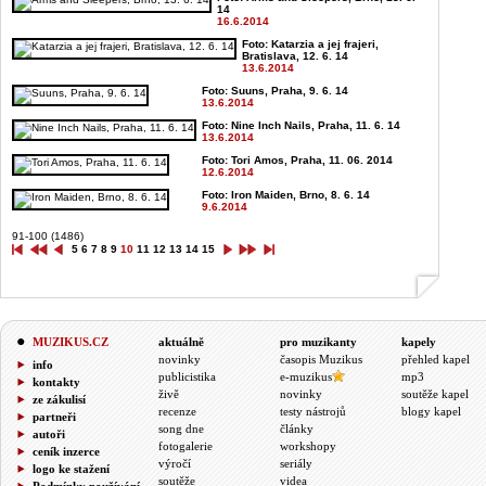
14
16.6.2014
Foto: Katarzia a jej frajeri,
Bratislava, 12. 6. 14
13.6.2014
Foto: Suuns, Praha, 9. 6. 14
13.6.2014
Foto: Nine Inch Nails, Praha, 11. 6. 14
13.6.2014
Foto: Tori Amos, Praha, 11. 06. 2014
12.6.2014
Foto: Iron Maiden, Brno, 8. 6. 14
9.6.2014
91-100 (1486)
5
6
7
8
9
10
11
12
13
14
15
MUZIKUS.CZ
aktuálně
pro muzikanty
kapely
novinky
časopis Muzikus
přehled kapel
info
publicistika
e-muzikus
mp3
kontakty
živě
novinky
soutěže kapel
ze zákulisí
recenze
testy nástrojů
blogy kapel
partneři
song dne
články
autoři
fotogalerie
workshopy
ceník inzerce
výročí
seriály
logo ke stažení
soutěže
videa
Podmínky používání