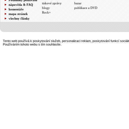
tiskové zprávy
bazar
nápověda & FAQ
blogy
publikace a DVD
komentáře
Rock+
mapa stránek
všechny články
Tento web používá k poskytování služeb, personalizaci reklam, poskytování funkcí sociál
Používáním tohoto webu s tím souhlasíte.