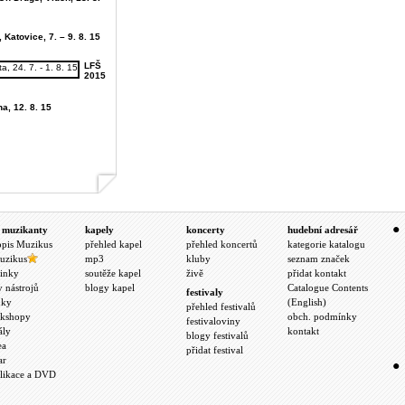
 Katovice, 7. – 9. 8. 15
LFŠ
2015
ha, 12. 8. 15
 muzikanty
kapely
koncerty
hudební adresář
opis Muzikus
přehled kapel
přehled koncertů
kategorie katalogu
uzikus
mp3
kluby
seznam značek
inky
soutěže kapel
živě
přidat kontakt
y nástrojů
blogy kapel
Catalogue Contents
festivaly
nky
(English)
přehled festivalů
kshopy
obch. podmínky
festivaloviny
ály
kontakt
blogy festivalů
ea
přidat festival
ar
likace a DVD