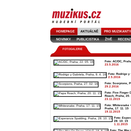
HOMEPAGE
AKTUÁLNĚ
PRO MUZIKANTY
NOVINKY
PUBLICISTIKA
ŽIVĚ
RECENZ
FOTOGALERIE
Foto: AC/DC, Praha
23.5.2016
Foto: Rodrigo y 
2.5.2016
Foto: Scorpions, P
29.2.2016
Foto: Five Finger
Roach, Praha, 20. 
23.11.2015
Foto: Whitesnake 
Praha, 17. 11. 15
19.11.2015
Foto: Esper
28. 10. 15
1.11.2015
Foto: The War 