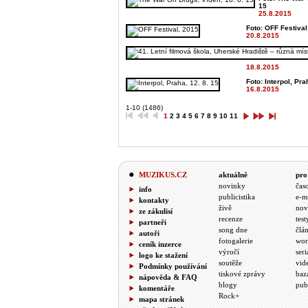
15
25.8.2015
Foto: OFF Festival,
20.8.2015
18.8.2015
Foto: Interpol, Pra
16.8.2015
1-10 (1486)
1
2
3
4
5
6
7
8
9
10
11
MUZIKUS.CZ
aktuálně
pro
novinky
čas
info
publicistika
e-m
kontakty
živě
nov
ze zákulisí
recenze
test
partneři
song dne
člá
autoři
fotogalerie
wor
ceník inzerce
výročí
seri
logo ke stažení
soutěže
vid
Podmínky používání
tiskové zprávy
baz
nápověda & FAQ
blogy
pub
komentáře
Rock+
mapa stránek