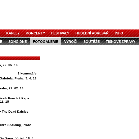
KAPELY
KONCERTY
FESTIVALY
HUDEBNÍ ADRESÁŘ
INFO
E
SONG DNE
FOTOGALERIE
VÝROČÍ
SOUTĚŽE
TISKOVÉ ZPRÁVY
, 22. 05. 16
2 komentáře
Gabriela, Praha, 9. 4. 16
raha, 27. 02. 16
 Death Punch + Papa
11. 15
+ The Dead Daisies,
anza Spalding, Praha,
On Drugs, Vídeň, 18. 8.