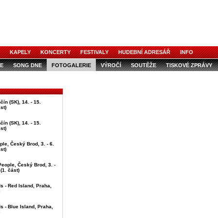
KAPELY
KONCERTY
FESTIVALY
HUDEBNÍ ADRESÁŘ
INFO
E
SONG DNE
FOTOGALERIE
VÝROČÍ
SOUTĚŽE
TISKOVÉ ZPRÁVY
ín (SK), 14. - 15.
st)
ín (SK), 14. - 15.
st)
ple, Český Brod, 3. - 6.
st)
People, Český Brod, 3. -
(1. část)
ds - Red Island, Praha,
6
ds - Blue Island, Praha,
6