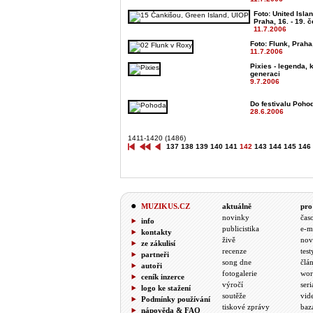
Foto: United Isla
Praha, 16. - 19. 
11.7.2006
Foto: Flunk, Praha
11.7.2006
Pixies - legenda, 
generaci
9.7.2006
Do festivalu Poho
28.6.2006
1411-1420 (1486)
137
138
139
140
141
142
143
144
145
146
MUZIKUS.CZ
aktuálně
pro
novinky
čas
info
publicistika
e-m
kontakty
živě
nov
ze zákulisí
recenze
test
partneři
song dne
člá
autoři
fotogalerie
wor
ceník inzerce
výročí
seri
logo ke stažení
soutěže
vid
Podmínky používání
tiskové zprávy
baz
nápověda & FAQ