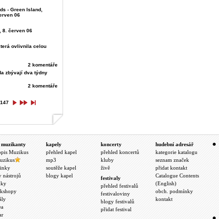
nds - Green Island,
červen 06
, 8. červen 06
která ovlivnila celou
2 komentáře
da zbývají dva týdny
2 komentáře
147
 muzikanty
kapely
koncerty
hudební adresář
opis Muzikus
přehled kapel
přehled koncertů
kategorie katalogu
uzikus
mp3
kluby
seznam značek
inky
soutěže kapel
živě
přidat kontakt
y nástrojů
blogy kapel
Catalogue Contents
festivaly
nky
(English)
přehled festivalů
kshopy
obch. podmínky
festivaloviny
ály
kontakt
blogy festivalů
ea
přidat festival
ar