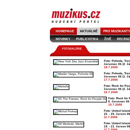
HOMEPAGE
AKTUÁLNĚ
PRO MUZIKANTY
NOVINKY
PUBLICISTIKA
ŽIVĚ
RECENZ
FOTOGALERIE
Foto: Pohoda, Trenč
červenec 06 (2. čá
18.7.2006
Foto: Pohoda, Trenč
červenec 06 (1. čá
17.7.2006
Foto: Rock for Peo
červenec 06 (2. čá
16.7.2006
Foto: Rock for 
6. červenec 06 
15.7.2006
Foto: United Islan
22. - 25. červen 0
11.7.2006
Foto: United Islan
19. - 21. červen 0
11.7.2006