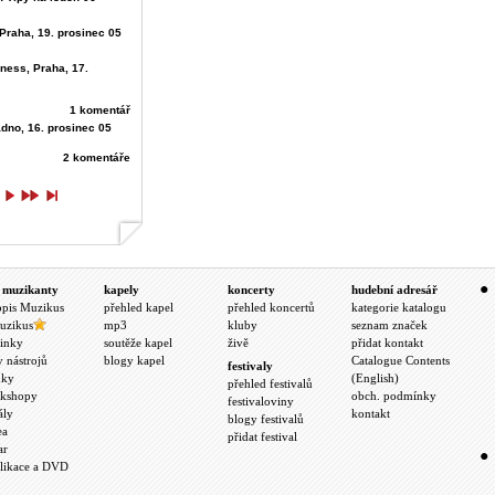
, Praha, 19. prosinec 05
ness, Praha, 17.
1 komentář
adno, 16. prosinec 05
2 komentáře
 muzikanty
kapely
koncerty
hudební adresář
opis Muzikus
přehled kapel
přehled koncertů
kategorie katalogu
uzikus
mp3
kluby
seznam značek
inky
soutěže kapel
živě
přidat kontakt
y nástrojů
blogy kapel
Catalogue Contents
festivaly
nky
(English)
přehled festivalů
kshopy
obch. podmínky
festivaloviny
ály
kontakt
blogy festivalů
ea
přidat festival
ar
likace a DVD