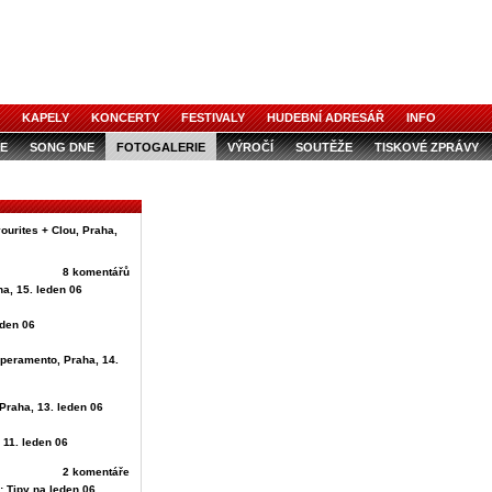
KAPELY
KONCERTY
FESTIVALY
HUDEBNÍ ADRESÁŘ
INFO
E
SONG DNE
FOTOGALERIE
VÝROČÍ
SOUTĚŽE
TISKOVÉ ZPRÁVY
ourites + Clou, Praha,
8 komentářů
ha, 15. leden 06
eden 06
mperamento, Praha, 14.
Praha, 13. leden 06
 11. leden 06
2 komentáře
: Tipy na leden 06