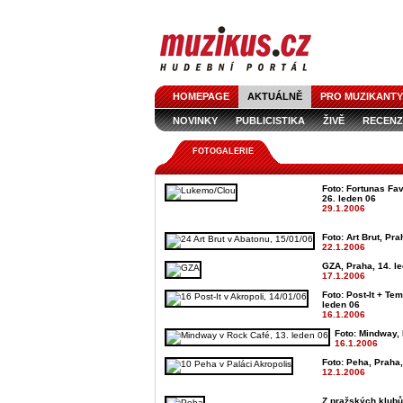
HOMEPAGE
AKTUÁLNĚ
PRO MUZIKANTY
NOVINKY
PUBLICISTIKA
ŽIVĚ
RECENZ
FOTOGALERIE
Foto: Fortunas Fav
26. leden 06
29.1.2006
Foto: Art Brut, Pra
22.1.2006
GZA, Praha, 14. l
17.1.2006
Foto: Post-It + Te
leden 06
16.1.2006
Foto: Mindway, 
16.1.2006
Foto: Peha, Praha,
12.1.2006
Z pražských klubů