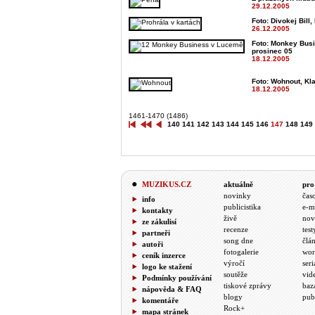
29.12.2005
Foto: Divokej Bill
26.12.2005
Foto: Monkey Busi
prosinec 05
18.12.2005
Foto: Wohnout, Kl
18.12.2005
1461-1470 (1486)
140
141
142
143
144
145
146
147
148
149
MUZIKUS.CZ
aktuálně
pro
novinky
čas
info
publicistika
e-m
kontakty
živě
nov
ze zákulisí
recenze
test
partneři
song dne
člá
autoři
fotogalerie
wor
ceník inzerce
výročí
seri
logo ke stažení
soutěže
vid
Podmínky používání
tiskové zprávy
baz
nápověda & FAQ
blogy
pub
komentáře
Rock+
mapa stránek