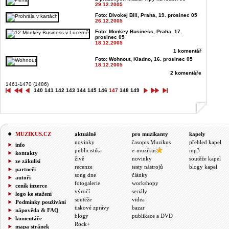
29.12.2005
Foto: Divokej Bill, Praha, 19. prosinec 05
26.12.2005
Foto: Monkey Business, Praha, 17.
prosinec 05
18.12.2005
1 komentář
Foto: Wohnout, Kladno, 16. prosinec 05
18.12.2005
2 komentáře
1461-1470 (1486)
140
141
142
143
144
145
146
147
148
149
MUZIKUS.CZ
aktuálně
pro muzikanty
kapely
novinky
časopis Muzikus
přehled kapel
info
publicistika
e-muzikus
mp3
kontakty
živě
novinky
soutěže kapel
ze zákulisí
recenze
testy nástrojů
blogy kapel
partneři
song dne
články
autoři
fotogalerie
workshopy
ceník inzerce
výročí
seriály
logo ke stažení
soutěže
videa
Podmínky používání
tiskové zprávy
bazar
nápověda & FAQ
blogy
publikace a DVD
komentáře
Rock+
mapa stránek