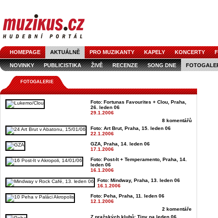
HOMEPAGE
AKTUÁLNĚ
PRO MUZIKANTY
KAPELY
KONCERTY
F
NOVINKY
PUBLICISTIKA
ŽIVĚ
RECENZE
SONG DNE
FOTOGALE
FOTOGALERIE
Foto: Fortunas Favourites + Clou, Praha,
26. leden 06
29.1.2006
8 komentářů
Foto: Art Brut, Praha, 15. leden 06
22.1.2006
GZA, Praha, 14. leden 06
17.1.2006
Foto: Post-It + Temperamento, Praha, 14.
leden 06
16.1.2006
Foto: Mindway, Praha, 13. leden 06
16.1.2006
Foto: Peha, Praha, 11. leden 06
12.1.2006
2 komentáře
Z pražských klubů: Tipy na leden 06