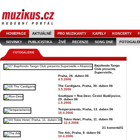
HOMEPAGE
AKTUÁLNĚ
PRO MUZIKANTY
KAPELY
KONCERTY
F
NOVINKY
PUBLICISTIKA
ŽIVĚ
RECENZE
SONG DNE
FOTOGALE
FOTOGALERIE
Bajofondo Tango
Club presents
Supervielle,
Praha, 26. duben 06
4.5.2006
The Cardigans, Praha, 30. duben 06
3.5.2006
Southpaw + Roe-Deer, České Budějovice,
29. duben 06
1.5.2006
Temperamento, Praha, 13. duben 06
16.4.2006
Tokio Hotel, Praha, 11. duben 06
12.4.2006
21 komentářů
The Ark, Praha, 9. duben 06
10.4.2006