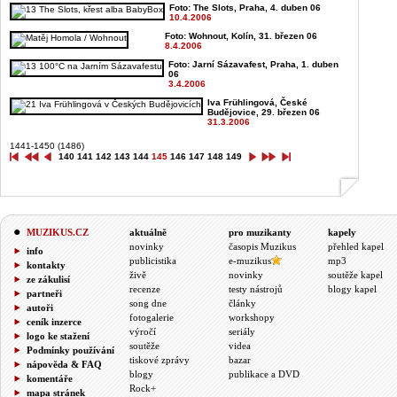
Foto: The Slots, Praha, 4. duben 06
10.4.2006
Foto: Wohnout, Kolín, 31. březen 06
8.4.2006
Foto: Jarní Sázavafest, Praha, 1. duben
06
3.4.2006
Iva Frühlingová, České
Budějovice, 29. březen 06
31.3.2006
1441-1450 (1486)
140
141
142
143
144
145
146
147
148
149
MUZIKUS.CZ
aktuálně
pro muzikanty
kapely
novinky
časopis Muzikus
přehled kapel
info
publicistika
e-muzikus
mp3
kontakty
živě
novinky
soutěže kapel
ze zákulisí
recenze
testy nástrojů
blogy kapel
partneři
song dne
články
autoři
fotogalerie
workshopy
ceník inzerce
výročí
seriály
logo ke stažení
soutěže
videa
Podmínky používání
tiskové zprávy
bazar
nápověda & FAQ
blogy
publikace a DVD
komentáře
Rock+
mapa stránek