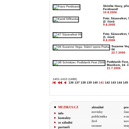
Skloňte hlavy, přic
Ferdinand!
10.8.2006
Foto: Sázavafest, 
(2. část)
9.8.2006
Foto: Sázavafest, 
(1. část)
8.8.2006
Suzanne Veg
06
22.7.2006
Podblaník Fest
Blaníkem, 24. 
21.7.2006
1401-1410 (1486)
136
137
138
139
140
141
142
143
144
145
MUZIKUS.CZ
aktuálně
pro
novinky
čas
info
publicistika
e-m
kontakty
živě
nov
ze zákulisí
recenze
test
partneři