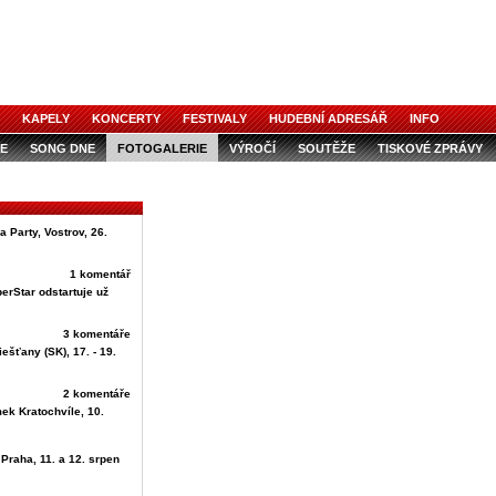
KAPELY
KONCERTY
FESTIVALY
HUDEBNÍ ADRESÁŘ
INFO
E
SONG DNE
FOTOGALERIE
VÝROČÍ
SOUTĚŽE
TISKOVÉ ZPRÁVY
 Party, Vostrov, 26.
1 komentář
perStar odstartuje už
3 komentáře
ešťany (SK), 17. - 19.
2 komentáře
ek Kratochvíle, 10.
 Praha, 11. a 12. srpen