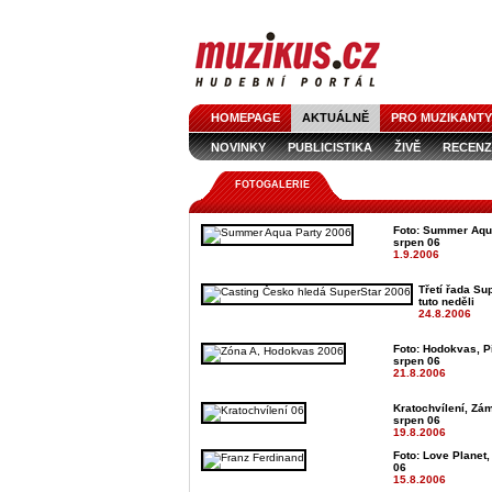
HOMEPAGE
AKTUÁLNĚ
PRO MUZIKANTY
NOVINKY
PUBLICISTIKA
ŽIVĚ
RECENZ
FOTOGALERIE
Foto: Summer Aqua
srpen 06
1.9.2006
Třetí řada Su
tuto neděli
24.8.2006
Foto: Hodokvas, Pi
srpen 06
21.8.2006
Kratochvílení, Zám
srpen 06
19.8.2006
Foto: Love Planet,
06
15.8.2006