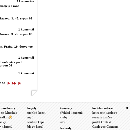
2 komentáře
ház(ej)í Franz
Sázava, 3. - 5. srpen 06
1 komentář
Sázava, 3. - 5. srpen 06
a, Praha, 19. červenec
1 komentář
, Louňovice pod
červen 06
1 komentář
146
 muzikanty
kapely
koncerty
hudební adresář
opis Muzikus
přehled kapel
přehled koncertů
kategorie katalogu
uzikus
mp3
kluby
seznam značek
inky
soutěže kapel
živě
přidat kontakt
y nástrojů
blogy kapel
Catalogue Contents
festivaly