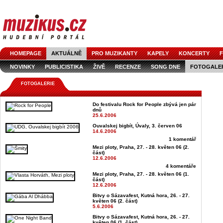
HOMEPAGE
AKTUÁLNĚ
PRO MUZIKANTY
KAPELY
KONCERTY
F
NOVINKY
PUBLICISTIKA
ŽIVĚ
RECENZE
SONG DNE
FOTOGALE
FOTOGALERIE
Do festivalu Rock for People zbývá jen pár
dnů
25.6.2006
Ouvalskej bigbít, Úvaly, 3. červen 06
14.6.2006
1 komentář
Mezi ploty, Praha, 27. - 28. květen 06 (2.
část)
12.6.2006
4 komentáře
Mezi ploty, Praha, 27. - 28. květen 06 (1.
část)
12.6.2006
Bitvy o Sázavafest, Kutná hora, 26. - 27.
květen 06 (2. část)
5.6.2006
Bitvy o Sázavafest, Kutná hora, 26. - 27.
květen 06 (1. část)