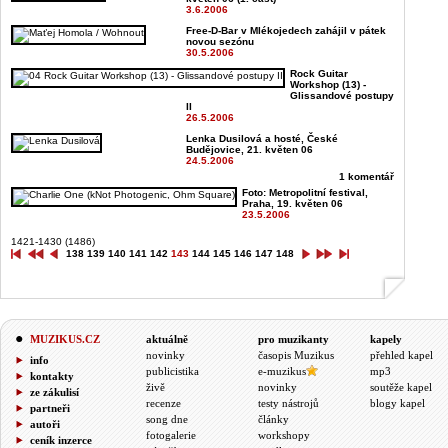
3.6.2006
Free-D-Bar v Mlékojedech zahájil v pátek
novou sezónu
30.5.2006
Rock Guitar
Workshop (13) -
Glissandové postupy
II
26.5.2006
Lenka Dusilová a hosté, České
Budějovice, 21. květen 06
24.5.2006
1 komentář
Foto: Metropolitní festival,
Praha, 19. květen 06
23.5.2006
1421-1430 (1486)
138
139
140
141
142
143
144
145
146
147
148
MUZIKUS.CZ
aktuálně
pro muzikanty
kapely
novinky
časopis Muzikus
přehled kapel
info
publicistika
e-muzikus
mp3
kontakty
živě
novinky
soutěže kapel
ze zákulisí
recenze
testy nástrojů
blogy kapel
partneři
song dne
články
autoři
fotogalerie
workshopy
ceník inzerce