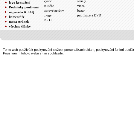
výročí
seriály
logo ke stažení
soutěže
videa
Podmínky používání
tiskové zprávy
bazar
nápověda & FAQ
blogy
publikace a DVD
komentáře
Rock+
mapa stránek
všechny články
Tento web používá k poskytování služeb, personalizaci reklam, poskytování funkcí sociál
Používáním tohoto webu s tím souhlasíte.