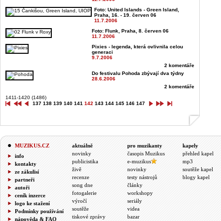
Foto: United Islands - Green Island,
Praha, 16. - 19. červen 06
11.7.2006
Foto: Flunk, Praha, 8. červen 06
11.7.2006
Pixies - legenda, která ovlivnila celou
generaci
9.7.2006
2 komentáře
Do festivalu Pohoda zbývají dva týdny
28.6.2006
2 komentáře
1411-1420 (1486)
137
138
139
140
141
142
143
144
145
146
147
MUZIKUS.CZ
aktuálně
pro muzikanty
kapely
novinky
časopis Muzikus
přehled kapel
info
publicistika
e-muzikus
mp3
kontakty
živě
novinky
soutěže kapel
ze zákulisí
recenze
testy nástrojů
blogy kapel
partneři
song dne
články
autoři
fotogalerie
workshopy
ceník inzerce
výročí
seriály
logo ke stažení
soutěže
videa
Podmínky používání
tiskové zprávy
bazar
nápověda & FAQ