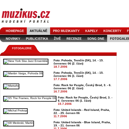
HOMEPAGE
AKTUÁLNĚ
PRO MUZIKANTY
KAPELY
KONCERTY
F
NOVINKY
PUBLICISTIKA
ŽIVĚ
RECENZE
SONG DNE
FOTOGALE
FOTOGALERIE
Foto: Pohoda, Trenčín (SK), 14. - 15.
červenec 06 (2. část)
18.7.2006
Foto: Pohoda, Trenčín (SK), 14. - 15.
červenec 06 (1. část)
17.7.2006
Foto: Rock for People, Český Brod, 3. - 6.
červenec 06 (2. část)
16.7.2006
Foto: Rock for People, Český Brod, 3. -
6. červenec 06 (1. část)
15.7.2006
Foto: United Islands - Red Island, Praha,
22. - 25. červen 06
11.7.2006
Foto: United Islands - Blue Island, Praha,
19. - 21. červen 06
11.7.2006