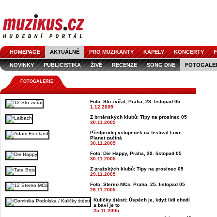
HOMEPAGE
AKTUÁLNĚ
PRO MUZIKANTY
KAPELY
KONCERTY
F
NOVINKY
PUBLICISTIKA
ŽIVĚ
RECENZE
SONG DNE
FOTOGALE
FOTOGALERIE
Foto: Sto zvířat, Praha, 28. listopad 05
1.12.2005
Z brněnských klubů: Tipy na prosinec 05
30.11.2005
Předprodej vstupenek na festival Love
Planet začíná
30.11.2005
Foto: Die Happy, Praha, 29. listopad 05
30.11.2005
Z pražských klubů: Tipy na prosinec 05
29.11.2005
Foto: Stereo MCs, Praha, 25. listopad 05
26.11.2005
Kuličky štěstí: Úspěch je, když lidi chodí
a baví je to
25.11.2005