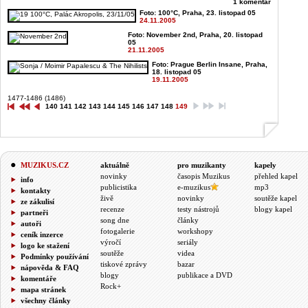
1 komentář
Foto: 100°C, Praha, 23. listopad 05
24.11.2005
Foto: November 2nd, Praha, 20. listopad
05
21.11.2005
Foto: Prague Berlin Insane, Praha,
18. listopad 05
19.11.2005
1477-1486 (1486)
140
141
142
143
144
145
146
147
148
149
MUZIKUS.CZ
aktuálně
pro muzikanty
kapely
novinky
časopis Muzikus
přehled kapel
info
publicistika
e-muzikus
mp3
kontakty
živě
novinky
soutěže kapel
ze zákulisí
recenze
testy nástrojů
blogy kapel
partneři
song dne
články
autoři
fotogalerie
workshopy
ceník inzerce
výročí
seriály
logo ke stažení
soutěže
videa
Podmínky používání
tiskové zprávy
bazar
nápověda & FAQ
blogy
publikace a DVD
komentáře
Rock+
mapa stránek
všechny články