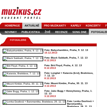
HOMEPAGE
AKTUÁLNĚ
PRO MUZIKANTY
KAPELY
KONCERTY
F
NOVINKY
PUBLICISTIKA
ŽIVĚ
RECENZE
SONG DNE
FOTOGALE
FOTOGALERIE
Foto: Babyshambles, Praha, 9. 12. 13
10.12.2013
Foto: Black Sabbath, Praha, 7. 12. 13
8.12.2013
Foto: Brit Floyd, Praha, 4. 12. 13
8.12.2013
Foto: Longital + Katarzia (krst), Bratislava,
7. 12. 13
8.12.2013
Foto: Mount Kimbie, Praha, 30. 11. 13
3.12.2013
Foto: Jake Bugg + Honeyhoney, Praha, 1.
12. 13
3.12.2013
Foto: Lenka Dusilová +
Baromantika,
Bratislava, 26. 11. 13