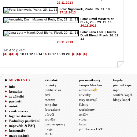
27.11.2013
Foto: Nightwork, Praha, 25. 11. 13
27.11.2013
Foto: Zimní Masters of
Rock, Zlín, 23. 11. 13
26.11.2013
Foto: Jana Lota + Marek
Dusil Blend, Plzeň, 20. 11.
13
25.11.2013
141-150 (1486)
10
11
12
13
14
15
16
17
18
19
20
MUZIKUS.CZ
aktuálně
pro muzikanty
kapely
novinky
časopis Muzikus
přehled kapel
info
publicistika
e-muzikus
mp3
kontakty
živě
novinky
soutěže kapel
ze zákulisí
recenze
testy nástrojů
blogy kapel
partneři
song dne
články
autoři
fotogalerie
workshopy
ceník inzerce
výročí
seriály
logo ke stažení
soutěže
videa
Podmínky používání
tiskové zprávy
bazar
nápověda & FAQ
blogy
publikace a DVD
komentáře
Rock+
mapa stránek