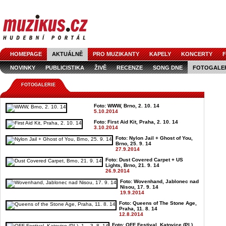
HOMEPAGE
AKTUÁLNĚ
PRO MUZIKANTY
KAPELY
KONCERTY
F
NOVINKY
PUBLICISTIKA
ŽIVĚ
RECENZE
SONG DNE
FOTOGALE
FOTOGALERIE
Foto: WWW, Brno, 2. 10. 14
5.10.2014
Foto: First Aid Kit, Praha, 2. 10. 14
3.10.2014
Foto: Nylon Jail + Ghost of You,
Brno, 25. 9. 14
27.9.2014
Foto: Dust Covered Carpet + US
Lights, Brno, 21. 9. 14
26.9.2014
Foto: Wovenhand, Jablonec nad
Nisou, 17. 9. 14
19.9.2014
Foto: Queens of The Stone Age,
Praha, 11. 8. 14
12.8.2014
Foto: OFF Festival, Katovice (PL),