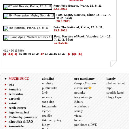
Foto: Wild Beasts, Praha, 15. 8. 11
22.8.2011
Foto: Mighty Sounds, Tábor, 15. - 17. 7.
11 (2. část)
20.8.2011
Foto: The National, Praha, 17. 8. 11
19.8.2011
Foto: Masters of Rock, Vizovice, 14. - 17.
7. 11 (2. část)
17.8.2011
411-420 (1486)
37
38
39
40
41
42
43
44
45
46
47
MUZIKUS.CZ
aktuálně
pro muzikanty
kapely
novinky
časopis Muzikus
přehled kapel
info
publicistika
e-muzikus
mp3
kontakty
živě
novinky
soutěže kapel
ze zákulisí
recenze
testy nástrojů
blogy kapel
partneři
song dne
články
autoři
fotogalerie
workshopy
ceník inzerce
výročí
seriály
logo ke stažení
soutěže
videa
Podmínky používání
tiskové zprávy
bazar
nápověda & FAQ
blogy
publikace a DVD
komentáře