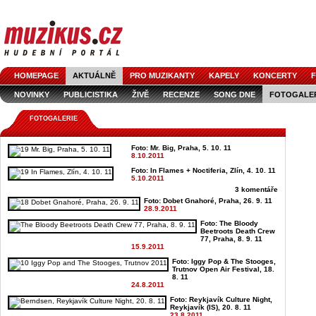
HOMEPAGE
AKTUÁLNĚ
PRO MUZIKANTY
KAPELY
KONCERTY
F
NOVINKY
PUBLICISTIKA
ŽIVĚ
RECENZE
SONG DNE
FOTOGALE
FOTOGALERIE
Foto: Mr. Big, Praha, 5. 10. 11
8.10.2011
Foto: In Flames + Noctiferia, Zlín, 4. 10. 11
5.10.2011
3 komentáře
Foto: Dobet Gnahoré, Praha, 26. 9. 11
28.9.2011
Foto: The Bloody
Beetroots Death Crew
77, Praha, 8. 9. 11
15.9.2011
Foto: Iggy Pop & The Stooges,
Trutnov Open Air Festival, 18.
8. 11
24.8.2011
Foto: Reykjavík Culture Night,
Reykjavík (IS), 20. 8. 11
23.8.2011