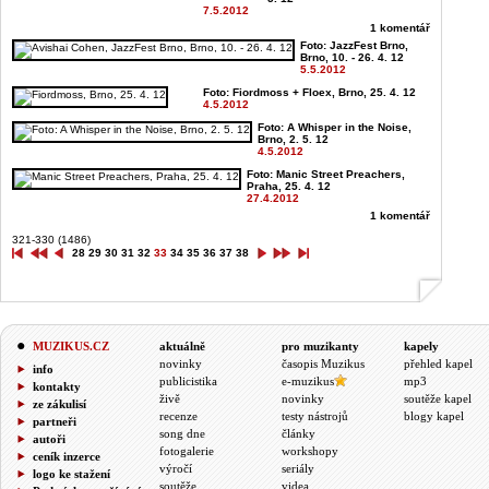
7.5.2012
1 komentář
Foto: JazzFest Brno,
Brno, 10. - 26. 4. 12
5.5.2012
Foto: Fiordmoss + Floex, Brno, 25. 4. 12
4.5.2012
Foto: A Whisper in the Noise,
Brno, 2. 5. 12
4.5.2012
Foto: Manic Street Preachers,
Praha, 25. 4. 12
27.4.2012
1 komentář
321-330 (1486)
28
29
30
31
32
33
34
35
36
37
38
MUZIKUS.CZ
aktuálně
pro muzikanty
kapely
novinky
časopis Muzikus
přehled kapel
info
publicistika
e-muzikus
mp3
kontakty
živě
novinky
soutěže kapel
ze zákulisí
recenze
testy nástrojů
blogy kapel
partneři
song dne
články
autoři
fotogalerie
workshopy
ceník inzerce
výročí
seriály
logo ke stažení
soutěže
videa