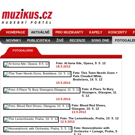
HOMEPAGE
AKTUÁLNĚ
PRO MUZIKANTY
KAPELY
KONCERTY
F
NOVINKY
PUBLICISTIKA
ŽIVĚ
RECENZE
SONG DNE
FOTOGALE
FOTOGALERIE
Foto: At bona fide, Opava, 9. 5. 12
18.5.2012
Foto: This Town Needs Guns +
Pale Clouded White,
Bratislava, 14. 5. 12
15.5.2012
Foto: A Place To Bury
Strangers, Glasgow, 11.
5. 12
13.5.2012
Foto: Blood Red Shoes,
Glasgow, 10. 5. 12
13.5.2012
Foto: The Lemonheads, Praha, 10. 5. 12
12.5.2012
Foto: Hooverphonic with
Orchestra + Lanugo, Praha, 5.
5. 12