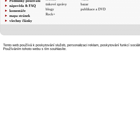
Podmínky používání
tiskové zprávy
bazar
nápověda & FAQ
blogy
publikace a DVD
komentáře
Rock+
mapa stránek
všechny články
Tento web používá k poskytování služeb, personalizaci reklam, poskytování funkcí sociál
Používáním tohoto webu s tím souhlasíte.