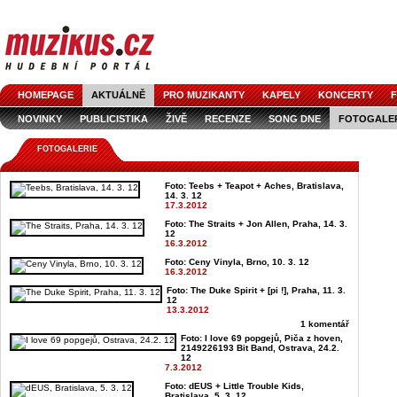
HOMEPAGE
AKTUÁLNĚ
PRO MUZIKANTY
KAPELY
KONCERTY
F
NOVINKY
PUBLICISTIKA
ŽIVĚ
RECENZE
SONG DNE
FOTOGALE
FOTOGALERIE
Foto: Teebs + Teapot + Aches, Bratislava,
14. 3. 12
17.3.2012
Foto: The Straits + Jon Allen, Praha, 14. 3.
12
16.3.2012
Foto: Ceny Vinyla, Brno, 10. 3. 12
16.3.2012
Foto: The Duke Spirit + [pi !], Praha, 11. 3.
12
13.3.2012
1 komentář
Foto: I love 69 popgejů, Piča z hoven,
2149226193 Bit Band, Ostrava, 24.2.
12
7.3.2012
Foto: dEUS + Little Trouble Kids,
Bratislava, 5. 3. 12