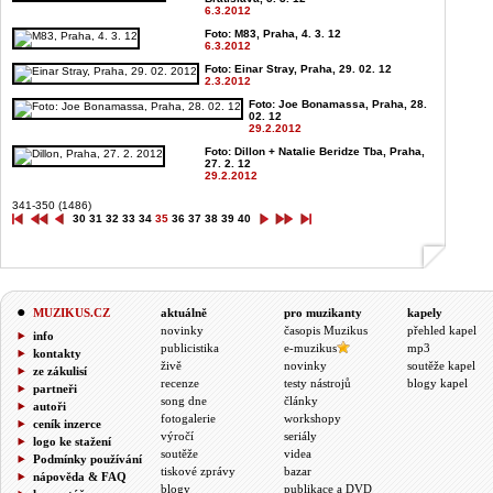
6.3.2012
Foto: M83, Praha, 4. 3. 12
6.3.2012
Foto: Einar Stray, Praha, 29. 02. 12
2.3.2012
Foto: Joe Bonamassa, Praha, 28.
02. 12
29.2.2012
Foto: Dillon + Natalie Beridze Tba, Praha,
27. 2. 12
29.2.2012
341-350 (1486)
30
31
32
33
34
35
36
37
38
39
40
MUZIKUS.CZ
aktuálně
pro muzikanty
kapely
novinky
časopis Muzikus
přehled kapel
info
publicistika
e-muzikus
mp3
kontakty
živě
novinky
soutěže kapel
ze zákulisí
recenze
testy nástrojů
blogy kapel
partneři
song dne
články
autoři
fotogalerie
workshopy
ceník inzerce
výročí
seriály
logo ke stažení
soutěže
videa
Podmínky používání
tiskové zprávy
bazar
nápověda & FAQ
blogy
publikace a DVD