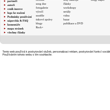
partneři
song dne
články
autoři
fotogalerie
workshopy
ceník inzerce
výročí
seriály
logo ke stažení
soutěže
videa
Podmínky používání
tiskové zprávy
bazar
nápověda & FAQ
blogy
publikace a DVD
komentáře
Rock+
mapa stránek
všechny články
Tento web používá k poskytování služeb, personalizaci reklam, poskytování funkcí sociál
Používáním tohoto webu s tím souhlasíte.