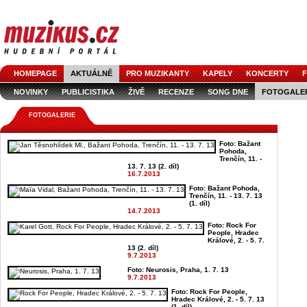
HOMEPAGE
AKTUÁLNĚ
PRO MUZIKANTY
KAPELY
KONCERTY
F
NOVINKY
PUBLICISTIKA
ŽIVĚ
RECENZE
SONG DNE
FOTOGALE
FOTOGALERIE
Foto: Bažant
Pohoda,
Trenčín, 11. -
13. 7. 13 (2. díl)
16.7.2013
Foto: Bažant Pohoda,
Trenčín, 11. - 13. 7. 13
(1. díl)
14.7.2013
Foto: Rock For
People, Hradec
Králové, 2. - 5. 7.
13 (2. díl)
9.7.2013
Foto: Neurosis, Praha, 1. 7. 13
9.7.2013
Foto: Rock For People,
Hradec Králové, 2. - 5. 7. 13
(1. díl)