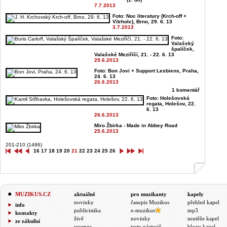
7.7.2013
Foto: Noc literatury (Krch-off +
Vítrholc), Brno, 29. 6. 13
3.7.2013
Foto:
Valašský
špalíček,
Valašské Meziříčí, 21. - 22. 6. 13
29.6.2013
Foto: Bon Jovi + Support Lesbiens, Praha,
24. 6. 13
26.6.2013
1 komentář
Foto: Holešovská
regata, Holešov, 22.
6. 13
26.6.2013
Miro Žbirka - Made in Abbey Road
25.6.2013
201-210 (1486)
16
17
18
19
20
21
22
23
24
25
26
MUZIKUS.CZ
aktuálně
pro muzikanty
kapely
novinky
časopis Muzikus
přehled kapel
info
publicistika
e-muzikus
mp3
kontakty
živě
novinky
soutěže kapel
ze zákulisí
recenze
testy nástrojů
blogy kapel