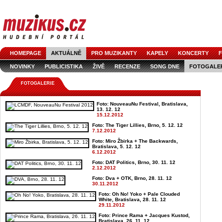
HOMEPAGE
AKTUÁLNĚ
PRO MUZIKANTY
KAPELY
KONCERTY
F
NOVINKY
PUBLICISTIKA
ŽIVĚ
RECENZE
SONG DNE
FOTOGALE
FOTOGALERIE
Foto: NouveauNu Festival, Bratislava,
13. 12. 12
15.12.2012
Foto: The Tiger Lillies, Brno, 5. 12. 12
7.12.2012
Foto: Miro Žbirka + The Backwards,
Bratislava, 5. 12. 12
6.12.2012
Foto: DAT Politics, Brno, 30. 11. 12
2.12.2012
Foto: Dva + OTK, Brno, 28. 11. 12
30.11.2012
Foto: Oh No! Yoko + Pale Clouded
White, Bratislava, 28. 11. 12
29.11.2012
Foto: Prince Rama + Jacques Kustod,
Bratislava, 26. 11. 12