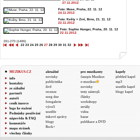
27.11.2012
Foto: Muse, Praha, 22. 11. 12
24.11.2012
Foto: Květy + Zrní, Brno, 21. 11. 12
22.11.2012
Foto: Sophie Hunger, Praha, 20. 11. 12
22.11.2012
261-270 (1486)
22
23
24
25
26
27
28
29
30
31
32
MUZIKUS.CZ
aktuálně
pro muzikanty
kapely
novinky
časopis Muzikus
přehled kapel
info
publicistika
e-muzikus
mp3
kontakty
živě
novinky
soutěže kapel
ze zákulisí
recenze
testy nástrojů
blogy kapel
partneři
song dne
články
autoři
fotogalerie
workshopy
ceník inzerce
výročí
seriály
logo ke stažení
soutěže
videa
Podmínky používání
tiskové zprávy
bazar
nápověda & FAQ
blogy
publikace a DVD
komentáře
Rock+
mapa stránek
všechny články