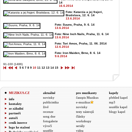
14
16.6.2014
Foto: Katarzia a jej frajeri,
Bratislava, 12. 6. 14
13.6.2014
Foto: Suuns, Praha, 9. 6. 14
13.6.2014
Foto: Nine Inch Nails, Praha, 11. 6. 14
13.6.2014
Foto: Tori Amos, Praha, 11. 06. 2014
12.6.2014
Foto: Iron Maiden, Brno, 8. 6. 14
9.6.2014
91-100 (1486)
5
6
7
8
9
10
11
12
13
14
15
MUZIKUS.CZ
aktuálně
pro muzikanty
kapely
novinky
časopis Muzikus
přehled kapel
info
publicistika
e-muzikus
mp3
kontakty
živě
novinky
soutěže kapel
ze zákulisí
recenze
testy nástrojů
blogy kapel
partneři
song dne
články
autoři
fotogalerie
workshopy
ceník inzerce
výročí
seriály
logo ke stažení
soutěže
videa
Podmínky používání