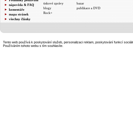
tiskové zprávy
bazar
nápověda & FAQ
blogy
publikace a DVD
komentáře
Rock+
mapa stránek
všechny články
Tento web používá k poskytování služeb, personalizaci reklam, poskytování funkcí sociál
Používáním tohoto webu s tím souhlasíte.