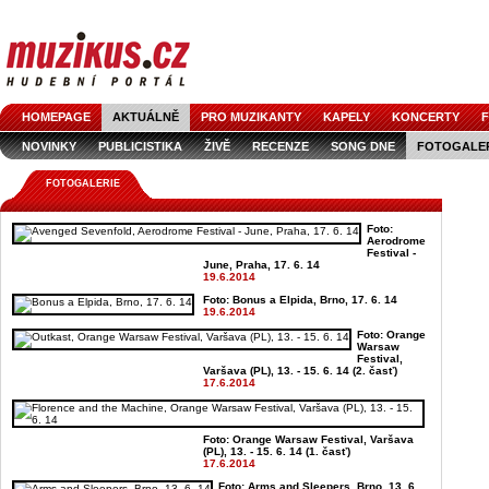
HOMEPAGE
AKTUÁLNĚ
PRO MUZIKANTY
KAPELY
KONCERTY
F
NOVINKY
PUBLICISTIKA
ŽIVĚ
RECENZE
SONG DNE
FOTOGALE
FOTOGALERIE
Foto:
Aerodrome
Festival -
June, Praha, 17. 6. 14
19.6.2014
Foto: Bonus a Elpida, Brno, 17. 6. 14
19.6.2014
Foto: Orange
Warsaw
Festival,
Varšava (PL), 13. - 15. 6. 14 (2. časť)
17.6.2014
Foto: Orange Warsaw Festival, Varšava
(PL), 13. - 15. 6. 14 (1. časť)
17.6.2014
Foto: Arms and Sleepers, Brno, 13. 6.