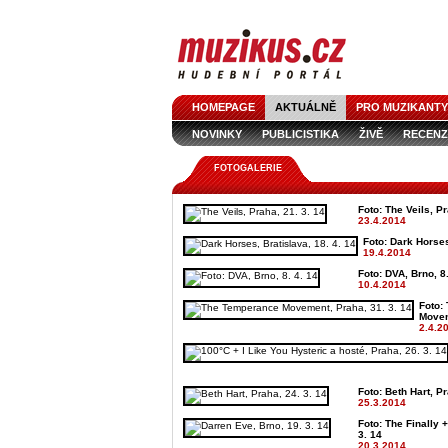
HOMEPAGE
AKTUÁLNĚ
PRO MUZIKANTY
NOVINKY
PUBLICISTIKA
ŽIVĚ
RECENZ
FOTOGALERIE
Foto: The Veils, Pr
23.4.2014
Foto: Dark Horses
19.4.2014
Foto: DVA, Brno, 8.
10.4.2014
Foto:
Movem
2.4.2
Foto: Beth Hart, Pr
25.3.2014
Foto: The Finally 
3. 14
20.3.2014