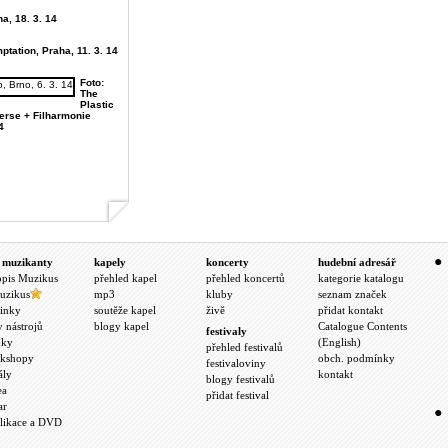
ha, 18. 3. 14
ptation, Praha, 11. 3. 14
Foto:
The
Plastic
verse + Filharmonie
4
 muzikanty
kapely
koncerty
hudební adresář
opis Muzikus
přehled kapel
přehled koncertů
kategorie katalogu
uzikus
mp3
kluby
seznam značek
inky
soutěže kapel
živě
přidat kontakt
y nástrojů
blogy kapel
Catalogue Contents
festivaly
nky
(English)
přehled festivalů
kshopy
obch. podmínky
festivaloviny
ály
kontakt
blogy festivalů
ea
přidat festival
ar
likace a DVD