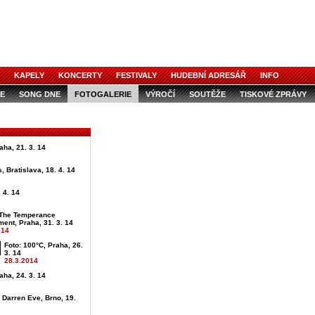
KAPELY
KONCERTY
FESTIVALY
HUDEBNÍ ADRESÁŘ
INFO
E
SONG DNE
FOTOGALERIE
VÝROČÍ
SOUTĚŽE
TISKOVÉ ZPRÁVY
aha, 21. 3. 14
, Bratislava, 18. 4. 14
 4. 14
 The Temperance
ent, Praha, 31. 3. 14
014
Foto: 100°C, Praha, 26.
3. 14
28.3.2014
aha, 24. 3. 14
+ Darren Eve, Brno, 19.