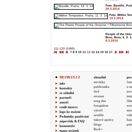
Foto: Bastille, Pra
20.3.2014
Foto: Within Tem
13.3.2014
People of the Uni
Brno, Brno, 6. 3. 1
8.3.2014
111-120 (1486)
7
8
9
10
11
12
13
14
15
16
17
MUZIKUS.CZ
aktuálně
pro
novinky
čas
info
publicistika
e-m
kontakty
živě
nov
ze zákulisí
recenze
test
partneři
song dne
člá
autoři
fotogalerie
wor
ceník inzerce
výročí
seri
logo ke stažení
soutěže
vid
Podmínky používání
tiskové zprávy
baz
nápověda & FAQ
blogy
pub
komentáře
Rock+
mapa stránek