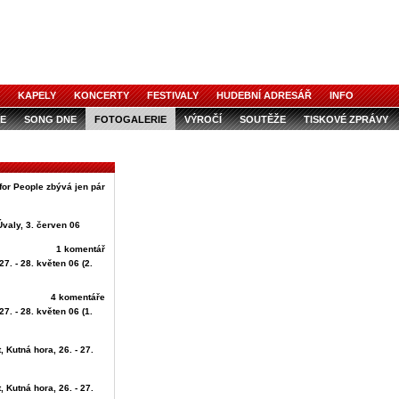
KAPELY
KONCERTY
FESTIVALY
HUDEBNÍ ADRESÁŘ
INFO
E
SONG DNE
FOTOGALERIE
VÝROČÍ
SOUTĚŽE
TISKOVÉ ZPRÁVY
for People zbývá jen pár
Úvaly, 3. červen 06
1 komentář
27. - 28. květen 06 (2.
4 komentáře
27. - 28. květen 06 (1.
, Kutná hora, 26. - 27.
, Kutná hora, 26. - 27.