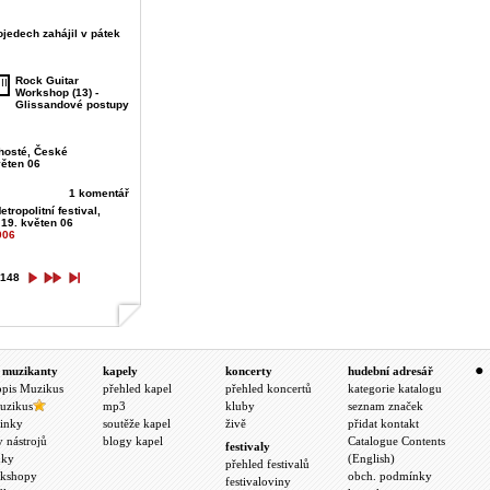
jedech zahájil v pátek
Rock Guitar
Workshop (13) -
Glissandové postupy
hosté, České
věten 06
1 komentář
etropolitní festival,
 19. květen 06
006
148
 muzikanty
kapely
koncerty
hudební adresář
opis Muzikus
přehled kapel
přehled koncertů
kategorie katalogu
uzikus
mp3
kluby
seznam značek
inky
soutěže kapel
živě
přidat kontakt
y nástrojů
blogy kapel
Catalogue Contents
festivaly
nky
(English)
přehled festivalů
kshopy
obch. podmínky
festivaloviny