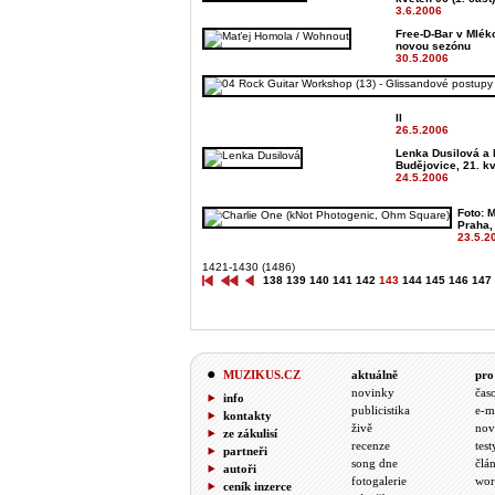
3.6.2006
Free-D-Bar v Mléko
novou sezónu
30.5.2006
II
26.5.2006
Lenka Dusilová a 
Budějovice, 21. k
24.5.2006
Foto: M
Praha,
23.5.2
1421-1430 (1486)
138
139
140
141
142
143
144
145
146
147
MUZIKUS.CZ
aktuálně
pro
novinky
čas
info
publicistika
e-m
kontakty
živě
nov
ze zákulisí
recenze
test
partneři
song dne
člá
autoři
fotogalerie
wor
ceník inzerce