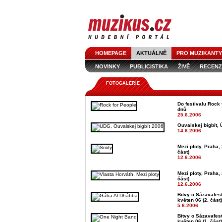
HOMEPAGE
AKTUÁLNĚ
PRO MUZIKANTY
NOVINKY
PUBLICISTIKA
ŽIVĚ
RECENZ
FOTOGALERIE
Do festivalu Rock 
dnů
25.6.2006
Ouvalskej bigbít, 
14.6.2006
Mezi ploty, Praha, 
část)
12.6.2006
Mezi ploty, Praha, 
část)
12.6.2006
Bitvy o Sázavafest
květen 06 (2. část)
5.6.2006
Bitvy o Sázavafest
květen 06 (1. část)