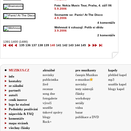
Foto: Nokia Music Tour, Praha, 4. září 06
5.9.2006
Seznamte se: Panic! At The Disco
4.9.2006
4 komentáře
Wohnouti ti vzkazují: Polib si dědu
3.9.2006
2 komentáře
1391-1400 (1486)
135
136
137
138
139
140
141
142
143
144
145
MUZIKUS.CZ
aktuálně
pro muzikanty
kapely
novinky
časopis Muzikus
přehled kapel
info
publicistika
e-muzikus
mp3
kontakty
živě
novinky
soutěže kapel
ze zákulisí
recenze
testy nástrojů
blogy kapel
partneři
song dne
články
autoři
fotogalerie
workshopy
ceník inzerce
výročí
seriály
logo ke stažení
soutěže
videa
Podmínky používání
tiskové zprávy
bazar
nápověda & FAQ
blogy
publikace a DVD
komentáře
Rock+
mapa stránek
všechny články