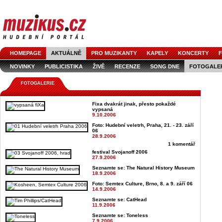
HOMEPAGE
AKTUÁLNĚ
PRO MUZIKANTY
KAPELY
KONCERTY
F
NOVINKY
PUBLICISTIKA
ŽIVĚ
RECENZE
SONG DNE
FOTOGALE
FOTOGALERIE
Fixa dvakrát jinak, přesto pokaždé
vypsaná
9.10.2006
Foto: Hudební veletrh, Praha, 21. - 23. září
06
28.9.2006
1 komentář
festival Svojanoff 2006
27.9.2006
Seznamte se: The Natural History Museum
18.9.2006
Foto: Semtex Culture, Brno, 8. a 9. září 06
14.9.2006
Seznamte se: CatHead
11.9.2006
Seznamte se: Toneless
7.9.2006