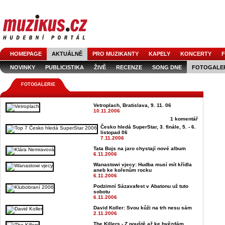
HOMEPAGE
AKTUÁLNĚ
PRO MUZIKANTY
KAPELY
KONCERTY
F
NOVINKY
PUBLICISTIKA
ŽIVĚ
RECENZE
SONG DNE
FOTOGALE
FOTOGALERIE
Vetroplach, Bratislava, 9. 11. 06
10.11.2006
1 komentář
Česko hledá SuperStar, 3. finále, 5. - 6.
listopad 06
7.11.2006
Tata Bojs na jaro chystají nové album
6.11.2006
Wanastowi vjecy: Hudba musí mít křídla
aneb ke kořenům rocku
6.11.2006
Podzimní Sázavafest v Abatonu už tuto
sobotu
6.11.2006
David Koller: Svou kůži na trh nesu sám
2.11.2006
The Killers - Z pouště až ke hvězdám