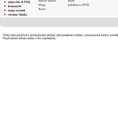
tiskové zprávy
bazar
nápověda & FAQ
blogy
publikace a DVD
komentáře
Rock+
mapa stránek
všechny články
Tento web používá k poskytování služeb, personalizaci reklam, poskytování funkcí sociál
Používáním tohoto webu s tím souhlasíte.