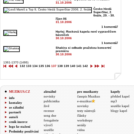
31.10.2006
Česko hledá
SuperStar, 2.
finále, 29. - 30.
říjen 06
31.10.2006
1 komentář
Harlej: Rocková kapela není vypravěčem
básniček
30.10.2006
1 komentář
Shakira si odbude pražskou koncertní
premiéru
30.10.2006
1361-1370 (1486)
132
133
134
135
136
137
138
139
140
141
142
MUZIKUS.CZ
aktuálně
pro muzikanty
kapely
novinky
časopis Muzikus
přehled kapel
info
publicistika
e-muzikus
mp3
kontakty
živě
novinky
soutěže kapel
ze zákulisí
recenze
testy nástrojů
blogy kapel
partneři
song dne
články
autoři
fotogalerie
workshopy
ceník inzerce
výročí
seriály
logo ke stažení
soutěže
videa
Podmínky používání