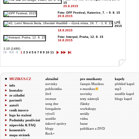
15
25.8.2015
Foto: OFF Festival, Katovice, 7. – 9. 8. 15
20.8.2015
LFŠ
2015
18.8.2015
Foto: Interpol, Praha, 12. 8. 15
16.8.2015
1-10 (1486)
1
2
3
4
5
6
7
8
9
10
11
MUZIKUS.CZ
aktuálně
pro muzikanty
kapely
novinky
časopis Muzikus
přehled kapel
info
publicistika
e-muzikus
mp3
kontakty
živě
novinky
soutěže kapel
ze zákulisí
recenze
testy nástrojů
blogy kapel
partneři
song dne
články
autoři
fotogalerie
workshopy
ceník inzerce
výročí
seriály
logo ke stažení
soutěže
videa
Podmínky používání
tiskové zprávy
bazar
nápověda & FAQ
blogy
publikace a DVD
komentáře
Rock+
mapa stránek