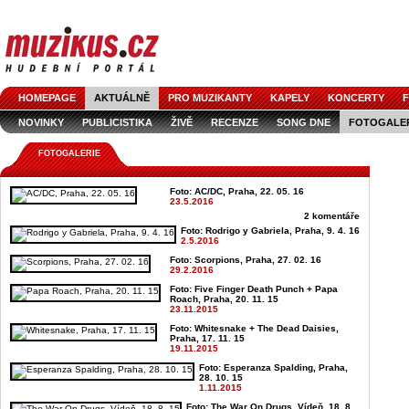
HOMEPAGE
AKTUÁLNĚ
PRO MUZIKANTY
KAPELY
KONCERTY
F
NOVINKY
PUBLICISTIKA
ŽIVĚ
RECENZE
SONG DNE
FOTOGALE
FOTOGALERIE
Foto: AC/DC, Praha, 22. 05. 16
23.5.2016
2 komentáře
Foto: Rodrigo y Gabriela, Praha, 9. 4. 16
2.5.2016
Foto: Scorpions, Praha, 27. 02. 16
29.2.2016
Foto: Five Finger Death Punch + Papa
Roach, Praha, 20. 11. 15
23.11.2015
Foto: Whitesnake + The Dead Daisies,
Praha, 17. 11. 15
19.11.2015
Foto: Esperanza Spalding, Praha,
28. 10. 15
1.11.2015
Foto: The War On Drugs, Vídeň, 18. 8.