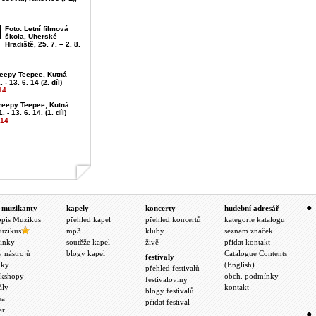
Foto: Letní filmová
škola, Uherské
Hradiště, 25. 7. – 2. 8.
reepy Teepee, Kutná
 - 13. 6. 14 (2. díl)
14
Creepy Teepee, Kutná
. - 13. 6. 14. (1. díl)
014
 muzikanty
kapely
koncerty
hudební adresář
opis Muzikus
přehled kapel
přehled koncertů
kategorie katalogu
uzikus
mp3
kluby
seznam značek
inky
soutěže kapel
živě
přidat kontakt
y nástrojů
blogy kapel
Catalogue Contents
festivaly
nky
(English)
přehled festivalů
kshopy
obch. podmínky
festivaloviny
ály
kontakt
blogy festivalů
ea
přidat festival
ar