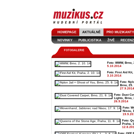
HOMEPAGE
AKTUÁLNĚ
PRO MUZIKANTY
NOVINKY
PUBLICISTIKA
ŽIVĚ
RECENZ
FOTOGALERIE
Foto: WWW, Brno, 2
5.10.2014
Foto: First Aid Kit
3.10.2014
Foto: Nyl
Brno, 25.
27.9.201
Foto: Dust Co
Lights, Brno, 
26.9.2014
Foto: W
Nisou, 1
19.9.20
Foto: Q
Praha, 1
12.8.20
Foto: OFF F