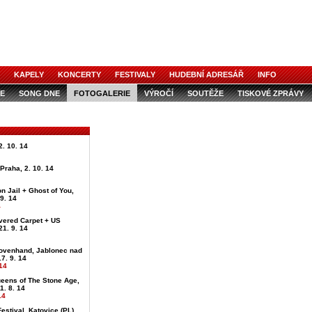
KAPELY
KONCERTY
FESTIVALY
HUDEBNÍ ADRESÁŘ
INFO
E
SONG DNE
FOTOGALERIE
VÝROČÍ
SOUTĚŽE
TISKOVÉ ZPRÁVY
. 10. 14
, Praha, 2. 10. 14
on Jail + Ghost of You,
 9. 14
4
vered Carpet + US
21. 9. 14
ovenhand, Jablonec nad
7. 9. 14
14
ueens of The Stone Age,
1. 8. 14
14
estival, Katovice (PL),