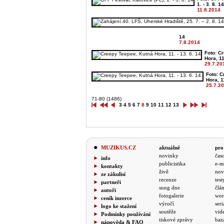
1. - 3. 8. 14
11.8.2014
14
7.8.2014
Foto: C
Hora, 11.
29.7.20
Foto: 
Hora, 11
25.7.2
71-80 (1486)
3
4
5
6
7
8
9
10
11
12
13
MUZIKUS.CZ
aktuálně
pro
novinky
čas
info
publicistika
e-m
kontakty
živě
nov
ze zákulisí
recenze
test
partneři
song dne
člá
autoři
fotogalerie
wor
ceník inzerce
výročí
seri
logo ke stažení
soutěže
vid
Podmínky používání
tiskové zprávy
baz
nápověda & FAQ