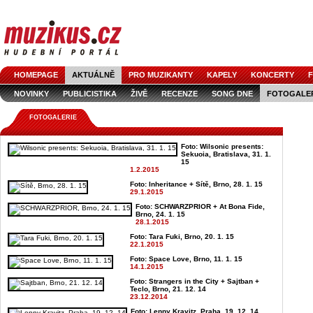
HOMEPAGE
AKTUÁLNĚ
PRO MUZIKANTY
KAPELY
KONCERTY
F
NOVINKY
PUBLICISTIKA
ŽIVĚ
RECENZE
SONG DNE
FOTOGALE
FOTOGALERIE
Foto: Wilsonic presents:
Sekuoia, Bratislava, 31. 1.
15
1.2.2015
Foto: Inheritance + Sítě, Brno, 28. 1. 15
29.1.2015
Foto: SCHWARZPRIOR + At Bona Fide,
Brno, 24. 1. 15
28.1.2015
Foto: Tara Fuki, Brno, 20. 1. 15
22.1.2015
Foto: Space Love, Brno, 11. 1. 15
14.1.2015
Foto: Strangers in the City + Sajtban +
Teclo, Brno, 21. 12. 14
23.12.2014
Foto: Lenny Kravitz, Praha, 19. 12. 14