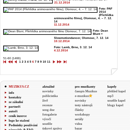
21.12.2014
Foto: PAF
2014
(Přehlídka
animovaného filmu), Olomouc, 4. – 7. 12.
14
11.12.2014
Foto: Dean
Blunt +
Slowmotiondancer, Olomouc, 7. 12. 14
10.12.2014
Foto: Lamb, Brno, 3. 12. 14
4.12.2014
51-60 (1486)
1
2
3
4
5
6
7
8
9
10
11
MUZIKUS.CZ
aktuálně
pro muzikanty
kapely
novinky
časopis Muzikus
přehled kapel
info
publicistika
e-muzikus
mp3
kontakty
živě
novinky
soutěže kapel
ze zákulisí
recenze
testy nástrojů
blogy kapel
partneři
song dne
články
autoři
fotogalerie
workshopy
ceník inzerce
výročí
seriály
logo ke stažení
soutěže
videa
Podmínky používání
tiskové zprávy
bazar
nápověda & FAQ