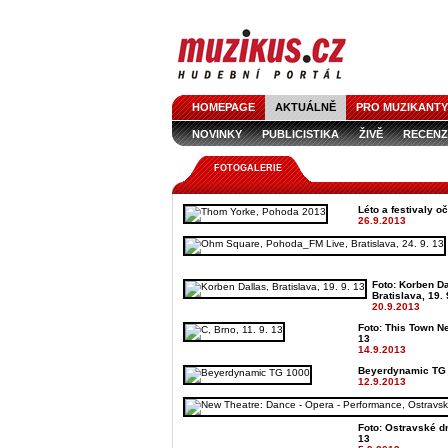
HOMEPAGE
AKTUÁLNĚ
PRO MUZIKANTY
NOVINKY
PUBLICISTIKA
ŽIVĚ
RECENZ
FOTOGALERIE
Léto a festivaly o
26.9.2013
Foto: Korben Da
Bratislava, 19. 
20.9.2013
Foto: This Town Ne
13
14.9.2013
Beyerdynamic TG
12.9.2013
Foto: Ostravské dn
13