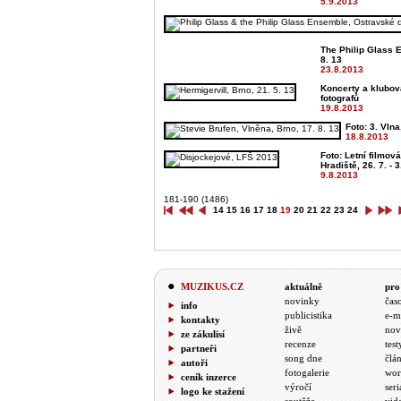
5.9.2013
The Philip Glass 
8. 13
23.8.2013
Koncerty a klubo
fotografů
19.8.2013
Foto: 3. Vlna
18.8.2013
Foto: Letní filmov
Hradiště, 26. 7. - 3.
9.8.2013
181-190 (1486)
14
15
16
17
18
19
20
21
22
23
24
MUZIKUS.CZ
aktuálně
pro
novinky
čas
info
publicistika
e-m
kontakty
živě
nov
ze zákulisí
recenze
test
partneři
song dne
člá
autoři
fotogalerie
wor
ceník inzerce
výročí
seri
logo ke stažení
soutěže
vid