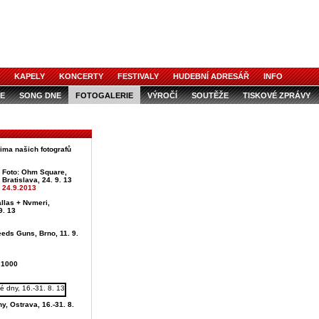
KAPELY
KONCERTY
FESTIVALY
HUDEBNÍ ADRESÁŘ
INFO
E
SONG DNE
FOTOGALERIE
VÝROČÍ
SOUTĚŽE
TISKOVÉ ZPRÁVY
čima našich fotografů
Foto: Ohm Square,
Bratislava, 24. 9. 13
24.9.2013
llas + Nvmeri,
9. 13
eds Guns, Brno, 11. 9.
 1000
y, Ostrava, 16.-31. 8.