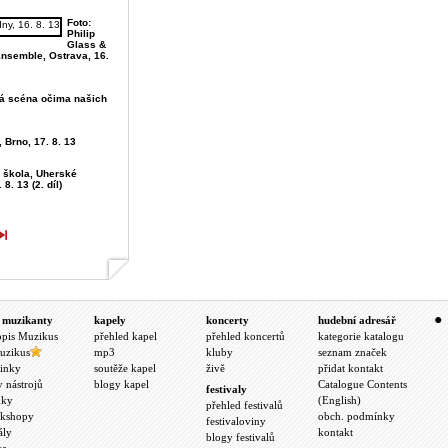
Foto:
Philip
Glass &
Ensemble, Ostrava, 16.
vá scéna očima našich
, Brno, 17. 8. 13
á škola, Uherské
 8. 13 (2. díl)
 muzikanty
kapely
koncerty
hudební adresář
opis Muzikus
přehled kapel
přehled koncertů
kategorie katalogu
uzikus
mp3
kluby
seznam značek
inky
soutěže kapel
živě
přidat kontakt
y nástrojů
blogy kapel
Catalogue Contents
festivaly
nky
(English)
přehled festivalů
kshopy
obch. podmínky
festivaloviny
ály
kontakt
blogy festivalů
ea