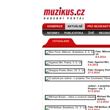
HOMEPAGE
AKTUÁLNĚ
PRO MUZIKANTY
NOVINKY
PUBLICISTIKA
ŽIVĚ
RECENZ
FOTOGALERIE
Foto: Wilson
14
8.6.2014
Foto: Against Me!, 
5.6.2014
Foto: Gregory Port
27.5.2014
radost - o projekt
Project - vol. 1
27.5.2014
Michael Bu
ukázky
27.5.2014
Foto: FM Belfast, B
23.5.2014