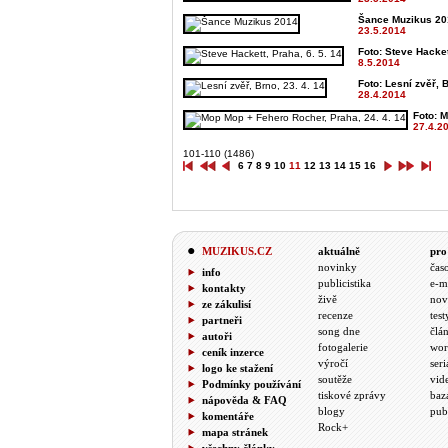
Šance Muzikus 201
23.5.2014
Foto: Steve Hacket
8.5.2014
Foto: Lesní zvěř, B
28.4.2014
Foto: M
27.4.2
101-110 (1486)
6
7
8
9
10
11
12
13
14
15
16
MUZIKUS.CZ
aktuálně
pro
novinky
čas
info
publicistika
e-m
kontakty
živě
nov
ze zákulisí
recenze
test
partneři
song dne
člá
autoři
fotogalerie
wor
ceník inzerce
výročí
seri
logo ke stažení
soutěže
vid
Podmínky používání
tiskové zprávy
baz
nápověda & FAQ
blogy
pub
komentáře
Rock+
mapa stránek
všechny články