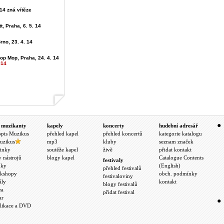
4 zná vítěze
t, Praha, 6. 5. 14
rno, 23. 4. 14
op Mop, Praha, 24. 4. 14
014
 muzikanty
kapely
koncerty
hudební adresář
opis Muzikus
přehled kapel
přehled koncertů
kategorie katalogu
uzikus
mp3
kluby
seznam značek
inky
soutěže kapel
živě
přidat kontakt
y nástrojů
blogy kapel
Catalogue Contents
festivaly
nky
(English)
přehled festivalů
kshopy
obch. podmínky
festivaloviny
ály
kontakt
blogy festivalů
ea
přidat festival
ar
likace a DVD