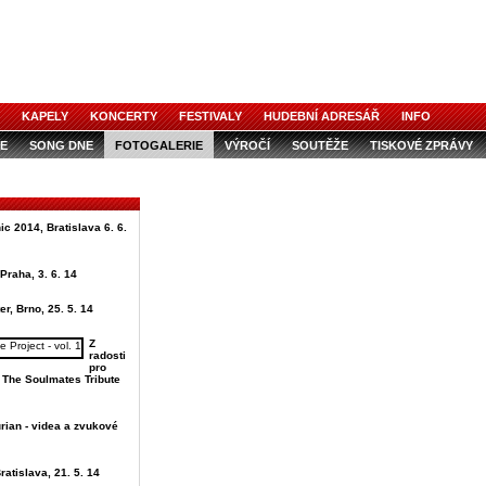
KAPELY
KONCERTY
FESTIVALY
HUDEBNÍ ADRESÁŘ
INFO
E
SONG DNE
FOTOGALERIE
VÝROČÍ
SOUTĚŽE
TISKOVÉ ZPRÁVY
ic 2014, Bratislava 6. 6.
Praha, 3. 6. 14
er, Brno, 25. 5. 14
Z
radosti
pro
u The Soulmates Tribute
rian - videa a zvukové
ratislava, 21. 5. 14