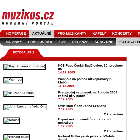
HOMEPAGE
AKTUÁLNĚ
PRO MUZIKANTY
KAPELY
KONCERTY
F
NOVINKY
PUBLICISTIKA
ŽIVĚ
RECENZE
SONG DNE
FOTOGALE
FOTOGALERIE
KCB Fest, České Budějovice, 10. prosinec
05
14.12.2005
Wohnout na pomoc nízkoprahovým
klubům
11.12.2005
Předprodej vstupenek na Pohodu 2006
začíná již v pondělí
7.12.2005
Čtvrt století bez Johna Lennona
7.12.2005
2 komentáře
Export našich umělců do zahraničí
pokračuje
1.12.2005
2 komentáře
Richard Müller příští pátek v T-Mobile
Areně