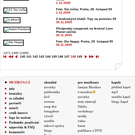
1.12.2005
Foto: Sto zvířat, Praha, 28. listopad 05
1.12.2005
Z brněnských klubů: Tipy na prosinec 05
30.11.2005
Předprodej vstupenek na festival Love
Planet začíná
30.11.2005
Foto: Die Happy, Praha, 29. listopad 05
30.11.2005
1471-1480 (1486)
140
141
142
143
144
145
146
147
148
149
MUZIKUS.CZ
aktuálně
pro muzikanty
kapely
novinky
časopis Muzikus
přehled kapel
info
publicistika
e-muzikus
mp3
kontakty
živě
novinky
soutěže kapel
ze zákulisí
recenze
testy nástrojů
blogy kapel
partneři
song dne
články
autoři
fotogalerie
workshopy
ceník inzerce
výročí
seriály
logo ke stažení
soutěže
videa
Podmínky používání
tiskové zprávy
bazar
nápověda & FAQ
blogy
publikace a DVD
komentáře