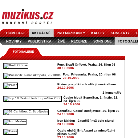
HOMEPAGE
AKTUÁLNĚ
PRO MUZIKANTY
KAPELY
KONCERTY
F
NOVINKY
PUBLICISTIKA
ŽIVĚ
RECENZE
SONG DNE
FOTOGALE
FOTOGALERIE
Foto: Bratři Orffové, Praha, 26. říjen 06
30.10.2006
Foto: Priessnitz, Praha, 20. říjen 06
29.10.2006
Pixies pro příští rok slibují nové album
24.10.2006
2 komentáře
Česko hledá SuperStar, 1. finále, 22. -
23. říjen 06
24.10.2006
Čankišou, České Budějovice, 20. říjen 06
24.10.2006
Iron Maiden - Jasnější než tisíc sluncí
23.10.2006
Oasis obdrží Brit Award za mimořádný
přínos hudbě
23.10.2006