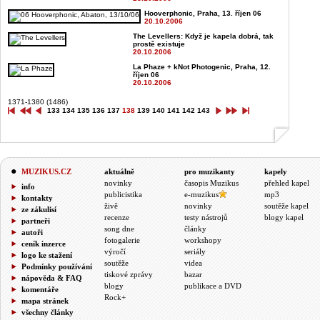
Hooverphonic, Praha, 13. říjen 06
20.10.2006
The Levellers: Když je kapela dobrá, tak
prostě existuje
20.10.2006
La Phaze + kNot Photogenic, Praha, 12.
říjen 06
20.10.2006
1371-1380 (1486)
133
134
135
136
137
138
139
140
141
142
143
MUZIKUS.CZ
aktuálně
pro muzikanty
kapely
novinky
časopis Muzikus
přehled kapel
info
publicistika
e-muzikus
mp3
kontakty
živě
novinky
soutěže kapel
ze zákulisí
recenze
testy nástrojů
blogy kapel
partneři
song dne
články
autoři
fotogalerie
workshopy
ceník inzerce
výročí
seriály
logo ke stažení
soutěže
videa
Podmínky používání
tiskové zprávy
bazar
nápověda & FAQ
blogy
publikace a DVD
komentáře
Rock+
mapa stránek
všechny články