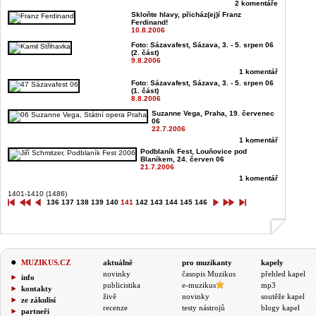
2 komentáře
Skloňte hlavy, přicház(ej)í Franz
Ferdinand!
10.8.2006
Foto: Sázavafest, Sázava, 3. - 5. srpen 06
(2. část)
9.8.2006
1 komentář
Foto: Sázavafest, Sázava, 3. - 5. srpen 06
(1. část)
8.8.2006
Suzanne Vega, Praha, 19. červenec
06
22.7.2006
1 komentář
Podblaník Fest, Louňovice pod
Blaníkem, 24. červen 06
21.7.2006
1 komentář
1401-1410 (1486)
136
137
138
139
140
141
142
143
144
145
146
MUZIKUS.CZ
aktuálně
pro muzikanty
kapely
novinky
časopis Muzikus
přehled kapel
info
publicistika
e-muzikus
mp3
kontakty
živě
novinky
soutěže kapel
ze zákulisí
recenze
testy nástrojů
blogy kapel
partneři