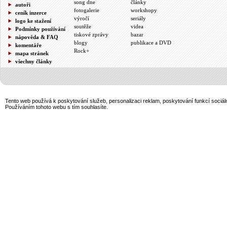
song dne
články
autoři
fotogalerie
workshopy
ceník inzerce
výročí
seriály
logo ke stažení
soutěže
videa
Podmínky používání
tiskové zprávy
bazar
nápověda & FAQ
blogy
publikace a DVD
komentáře
Rock+
mapa stránek
všechny články
Tento web používá k poskytování služeb, personalizaci reklam, poskytování funkcí sociál
Používáním tohoto webu s tím souhlasíte.