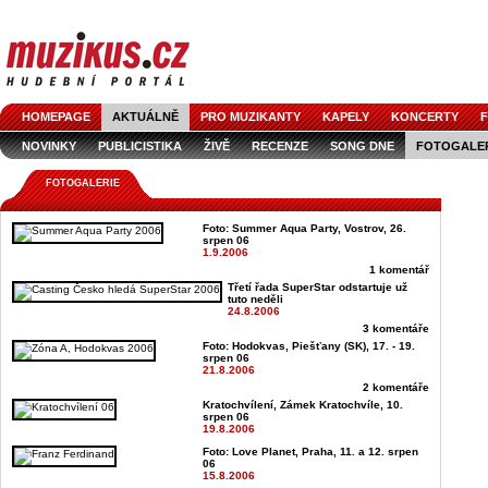
HOMEPAGE
AKTUÁLNĚ
PRO MUZIKANTY
KAPELY
KONCERTY
F
NOVINKY
PUBLICISTIKA
ŽIVĚ
RECENZE
SONG DNE
FOTOGALE
FOTOGALERIE
Foto: Summer Aqua Party, Vostrov, 26.
srpen 06
1.9.2006
1 komentář
Třetí řada SuperStar odstartuje už
tuto neděli
24.8.2006
3 komentáře
Foto: Hodokvas, Piešťany (SK), 17. - 19.
srpen 06
21.8.2006
2 komentáře
Kratochvílení, Zámek Kratochvíle, 10.
srpen 06
19.8.2006
Foto: Love Planet, Praha, 11. a 12. srpen
06
15.8.2006