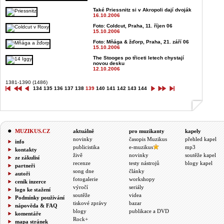
Také Priessnitz si v Akropoli dají dvoják
16.10.2006
Foto: Coldcut, Praha, 11. říjen 06
15.10.2006
Foto: Mňága & žďorp, Praha, 21. září 06
15.10.2006
The Stooges po třiceti letech chystají
novou desku
12.10.2006
1381-1390 (1486)
134
135
136
137
138
139
140
141
142
143
144
MUZIKUS.CZ
aktuálně
pro muzikanty
kapely
novinky
časopis Muzikus
přehled kapel
info
publicistika
e-muzikus
mp3
kontakty
živě
novinky
soutěže kapel
ze zákulisí
recenze
testy nástrojů
blogy kapel
partneři
song dne
články
autoři
fotogalerie
workshopy
ceník inzerce
výročí
seriály
logo ke stažení
soutěže
videa
Podmínky používání
tiskové zprávy
bazar
nápověda & FAQ
blogy
publikace a DVD
komentáře
Rock+
mapa stránek