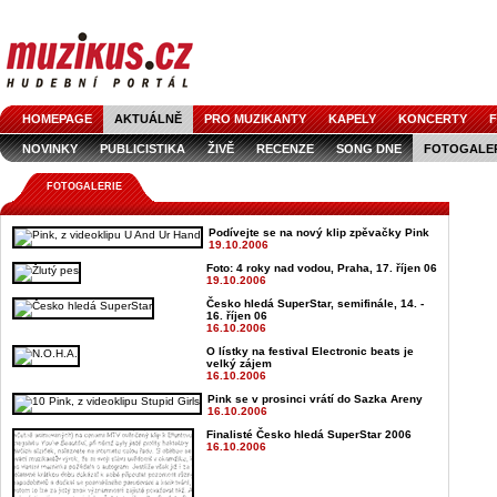
HOMEPAGE
AKTUÁLNĚ
PRO MUZIKANTY
KAPELY
KONCERTY
F
NOVINKY
PUBLICISTIKA
ŽIVĚ
RECENZE
SONG DNE
FOTOGALE
FOTOGALERIE
Podívejte se na nový klip zpěvačky Pink
19.10.2006
Foto: 4 roky nad vodou, Praha, 17. říjen 06
19.10.2006
Česko hledá SuperStar, semifinále, 14. -
16. říjen 06
16.10.2006
O lístky na festival Electronic beats je
velký zájem
16.10.2006
Pink se v prosinci vrátí do Sazka Areny
16.10.2006
Finalisté Česko hledá SuperStar 2006
16.10.2006