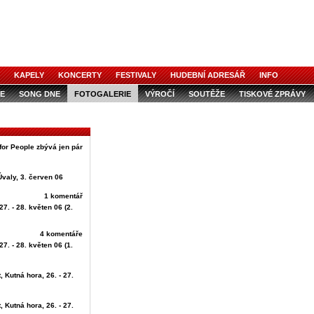
KAPELY
KONCERTY
FESTIVALY
HUDEBNÍ ADRESÁŘ
INFO
E
SONG DNE
FOTOGALERIE
VÝROČÍ
SOUTĚŽE
TISKOVÉ ZPRÁVY
for People zbývá jen pár
Úvaly, 3. červen 06
1 komentář
27. - 28. květen 06 (2.
4 komentáře
27. - 28. květen 06 (1.
, Kutná hora, 26. - 27.
, Kutná hora, 26. - 27.