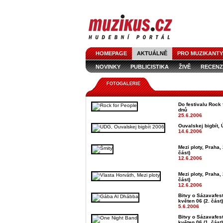
HOMEPAGE
AKTUÁLNĚ
PRO MUZIKANTY
NOVINKY
PUBLICISTIKA
ŽIVĚ
RECENZ
FOTOGALERIE
Do festivalu Rock 
dnů
25.6.2006
Ouvalskej bigbít, 
14.6.2006
Mezi ploty, Praha, 
část)
12.6.2006
Mezi ploty, Praha, 
část)
12.6.2006
Bitvy o Sázavafest
květen 06 (2. část)
5.6.2006
Bitvy o Sázavafest
květen 06 (1. část)