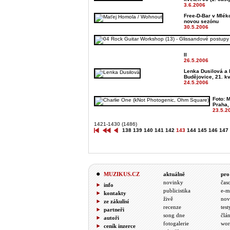
3.6.2006
Free-D-Bar v Mléko
novou sezónu
30.5.2006
II
26.5.2006
Lenka Dusilová a 
Budějovice, 21. k
24.5.2006
Foto: M
Praha,
23.5.2
1421-1430 (1486)
138
139
140
141
142
143
144
145
146
147
MUZIKUS.CZ
aktuálně
pro
novinky
čas
info
publicistika
e-m
kontakty
živě
nov
ze zákulisí
recenze
test
partneři
song dne
člá
autoři
fotogalerie
wor
ceník inzerce