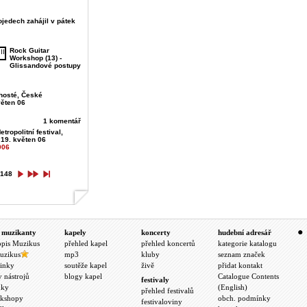
jedech zahájil v pátek
Rock Guitar
Workshop (13) -
Glissandové postupy
hosté, České
věten 06
1 komentář
etropolitní festival,
 19. květen 06
006
148
 muzikanty
kapely
koncerty
hudební adresář
opis Muzikus
přehled kapel
přehled koncertů
kategorie katalogu
uzikus
mp3
kluby
seznam značek
inky
soutěže kapel
živě
přidat kontakt
y nástrojů
blogy kapel
Catalogue Contents
festivaly
nky
(English)
přehled festivalů
kshopy
obch. podmínky
festivaloviny