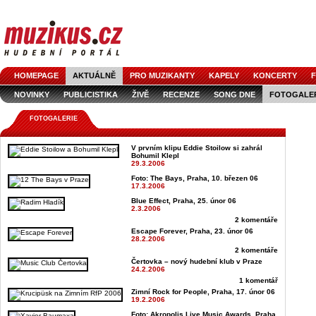
HOMEPAGE
AKTUÁLNĚ
PRO MUZIKANTY
KAPELY
KONCERTY
F
NOVINKY
PUBLICISTIKA
ŽIVĚ
RECENZE
SONG DNE
FOTOGALE
FOTOGALERIE
V prvním klipu Eddie Stoilow si zahrál
Bohumil Klepl
29.3.2006
Foto: The Bays, Praha, 10. březen 06
17.3.2006
Blue Effect, Praha, 25. únor 06
2.3.2006
2 komentáře
Escape Forever, Praha, 23. únor 06
28.2.2006
2 komentáře
Čertovka – nový hudební klub v Praze
24.2.2006
1 komentář
Zimní Rock for People, Praha, 17. únor 06
19.2.2006
Foto: Akropolis Live Music Awards, Praha,