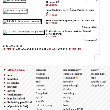
16. únor 06
19.2.2006
Foto: Hudební ceny Óčka, Praha, 8. únor
05
13.2.2006
Foto: kNot Photogenic, Praha, 9. únor 06
10.2.2006
3 komentáře
Podívejte se na klip k novince Stupid
Girls od Pink
1.2.2006
1 komentář
1451-1460 (1486)
140
141
142
143
144
145
146
147
148
149
MUZIKUS.CZ
aktuálně
pro muzikanty
kapely
novinky
časopis Muzikus
přehled kapel
info
publicistika
e-muzikus
mp3
kontakty
živě
novinky
soutěže kapel
ze zákulisí
recenze
testy nástrojů
blogy kapel
partneři
song dne
články
autoři
fotogalerie
workshopy
ceník inzerce
výročí
seriály
logo ke stažení
soutěže
videa
Podmínky používání
tiskové zprávy
bazar
nápověda & FAQ
blogy
publikace a DVD