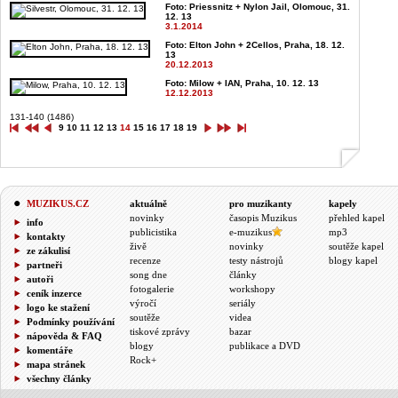
Foto: Priessnitz + Nylon Jail, Olomouc, 31.
12. 13
3.1.2014
Foto: Elton John + 2Cellos, Praha, 18. 12.
13
20.12.2013
Foto: Milow + IAN, Praha, 10. 12. 13
12.12.2013
131-140 (1486)
9
10
11
12
13
14
15
16
17
18
19
MUZIKUS.CZ
aktuálně
pro muzikanty
kapely
novinky
časopis Muzikus
přehled kapel
info
publicistika
e-muzikus
mp3
kontakty
živě
novinky
soutěže kapel
ze zákulisí
recenze
testy nástrojů
blogy kapel
partneři
song dne
články
autoři
fotogalerie
workshopy
ceník inzerce
výročí
seriály
logo ke stažení
soutěže
videa
Podmínky používání
tiskové zprávy
bazar
nápověda & FAQ
blogy
publikace a DVD
komentáře
Rock+
mapa stránek
všechny články