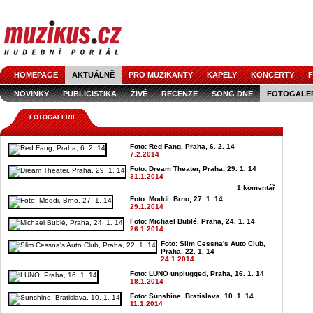
HOMEPAGE
AKTUÁLNĚ
PRO MUZIKANTY
KAPELY
KONCERTY
F
NOVINKY
PUBLICISTIKA
ŽIVĚ
RECENZE
SONG DNE
FOTOGALE
FOTOGALERIE
Foto: Red Fang, Praha, 6. 2. 14
7.2.2014
Foto: Dream Theater, Praha, 29. 1. 14
31.1.2014
1 komentář
Foto: Moddi, Brno, 27. 1. 14
29.1.2014
Foto: Michael Bublé, Praha, 24. 1. 14
26.1.2014
Foto: Slim Cessna's Auto Club,
Praha, 22. 1. 14
24.1.2014
Foto: LUNO unplugged, Praha, 16. 1. 14
18.1.2014
Foto: Sunshine, Bratislava, 10. 1. 14
11.1.2014