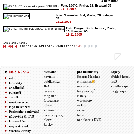
1 komentář
Foto: 100°C, Praha, 23. listopad 05
24.11.2005
Foto: November 2nd, Praha, 20. listopad
05
21.11.2005
Foto: Prague Berlin Insane, Praha,
18. listopad 05
19.11.2005
1477-1486 (1486)
140
141
142
143
144
145
146
147
148
149
MUZIKUS.CZ
aktuálně
pro muzikanty
kapely
novinky
časopis Muzikus
přehled kapel
info
publicistika
e-muzikus
mp3
kontakty
živě
novinky
soutěže kapel
ze zákulisí
recenze
testy nástrojů
blogy kapel
partneři
song dne
články
autoři
fotogalerie
workshopy
ceník inzerce
výročí
seriály
logo ke stažení
soutěže
videa
Podmínky používání
tiskové zprávy
bazar
nápověda & FAQ
blogy
publikace a DVD
komentáře
Rock+
mapa stránek
všechny články