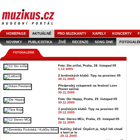
HOMEPAGE
AKTUÁLNĚ
PRO MUZIKANTY
KAPELY
KONCERTY
F
NOVINKY
PUBLICISTIKA
ŽIVĚ
RECENZE
SONG DNE
FOTOGALE
FOTOGALERIE
Foto: Sto zvířat, Praha, 28. listopad 05
1.12.2005
Z brněnských klubů: Tipy na prosinec 05
30.11.2005
Předprodej vstupenek na festival Love
Planet začíná
30.11.2005
Foto: Die Happy, Praha, 29. listopad 05
30.11.2005
Z pražských klubů: Tipy na prosinec 05
29.11.2005
Foto: Stereo MCs, Praha, 25. listopad 05
26.11.2005
Kuličky štěstí: Úspěch je, když lidi chodí
a baví je to
25.11.2005