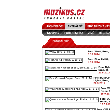
HOMEPAGE
AKTUÁLNĚ
PRO MUZIKANTY
NOVINKY
PUBLICISTIKA
ŽIVĚ
RECENZ
FOTOGALERIE
Foto: WWW, Brno, 2
5.10.2014
Foto: First Aid Kit
3.10.2014
Foto: Nyl
Brno, 25.
27.9.201
Foto: Dust Co
Lights, Brno, 
26.9.2014
Foto: W
Nisou, 1
19.9.20
Foto: Q
Praha, 1
12.8.20
Foto: OFF F