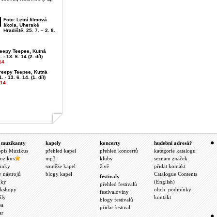
Foto: Letní filmová
škola, Uherské
Hradiště, 25. 7. – 2. 8.
reepy Teepee, Kutná
 - 13. 6. 14 (2. díl)
14
Creepy Teepee, Kutná
. - 13. 6. 14. (1. díl)
014
 muzikanty
kapely
koncerty
hudební adresář
opis Muzikus
přehled kapel
přehled koncertů
kategorie katalogu
uzikus
mp3
kluby
seznam značek
inky
soutěže kapel
živě
přidat kontakt
y nástrojů
blogy kapel
Catalogue Contents
festivaly
nky
(English)
přehled festivalů
kshopy
obch. podmínky
festivaloviny
ály
kontakt
blogy festivalů
ea
přidat festival
ar