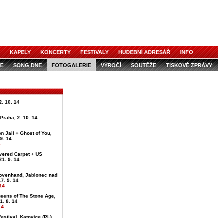
KAPELY
KONCERTY
FESTIVALY
HUDEBNÍ ADRESÁŘ
INFO
E
SONG DNE
FOTOGALERIE
VÝROČÍ
SOUTĚŽE
TISKOVÉ ZPRÁVY
. 10. 14
, Praha, 2. 10. 14
on Jail + Ghost of You,
 9. 14
4
vered Carpet + US
21. 9. 14
ovenhand, Jablonec nad
7. 9. 14
14
ueens of The Stone Age,
1. 8. 14
14
estival, Katovice (PL),