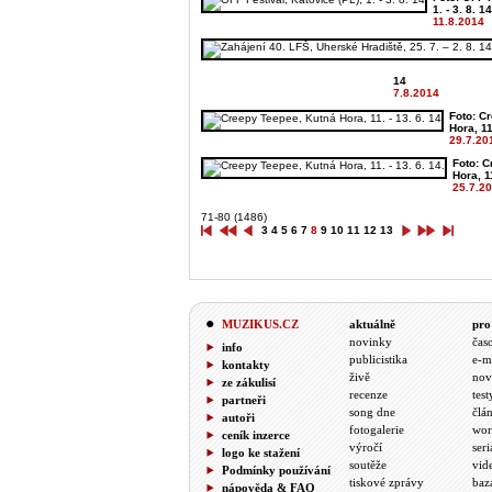
1. - 3. 8. 14
11.8.2014
14
7.8.2014
Foto: C
Hora, 11.
29.7.20
Foto: 
Hora, 11
25.7.2
71-80 (1486)
3
4
5
6
7
8
9
10
11
12
13
MUZIKUS.CZ
aktuálně
pro
novinky
čas
info
publicistika
e-m
kontakty
živě
nov
ze zákulisí
recenze
test
partneři
song dne
člá
autoři
fotogalerie
wor
ceník inzerce
výročí
seri
logo ke stažení
soutěže
vid
Podmínky používání
tiskové zprávy
baz
nápověda & FAQ