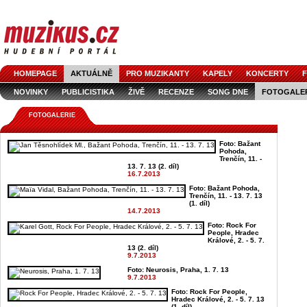
HOMEPAGE
AKTUÁLNĚ
PRO MUZIKANTY
KAPELY
KONCERTY
F
NOVINKY
PUBLICISTIKA
ŽIVĚ
RECENZE
SONG DNE
FOTOGALE
FOTOGALERIE
Foto: Bažant
Pohoda,
Trenčín, 11. -
13. 7. 13 (2. díl)
16.7.2013
Foto: Bažant Pohoda,
Trenčín, 11. - 13. 7. 13
(1. díl)
14.7.2013
Foto: Rock For
People, Hradec
Králové, 2. - 5. 7.
13 (2. díl)
9.7.2013
Foto: Neurosis, Praha, 1. 7. 13
9.7.2013
Foto: Rock For People,
Hradec Králové, 2. - 5. 7. 13
(1. díl)