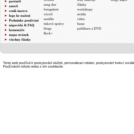
partneři
song dne
články
autoři
fotogalerie
workshopy
ceník inzerce
výročí
seriály
logo ke stažení
soutěže
videa
Podmínky používání
tiskové zprávy
bazar
nápověda & FAQ
blogy
publikace a DVD
komentáře
Rock+
mapa stránek
všechny články
Tento web používá k poskytování služeb, personalizaci reklam, poskytování funkcí sociál
Používáním tohoto webu s tím souhlasíte.