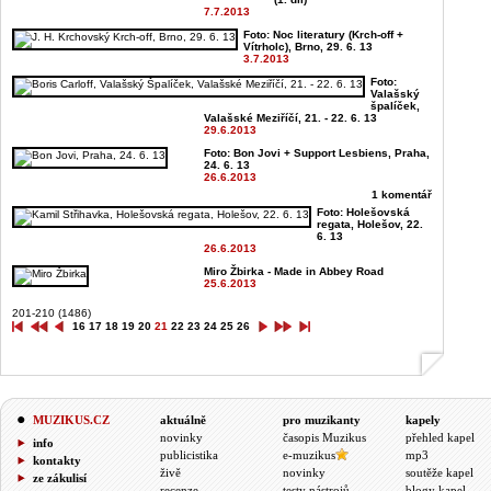
7.7.2013
Foto: Noc literatury (Krch-off +
Vítrholc), Brno, 29. 6. 13
3.7.2013
Foto:
Valašský
špalíček,
Valašské Meziříčí, 21. - 22. 6. 13
29.6.2013
Foto: Bon Jovi + Support Lesbiens, Praha,
24. 6. 13
26.6.2013
1 komentář
Foto: Holešovská
regata, Holešov, 22.
6. 13
26.6.2013
Miro Žbirka - Made in Abbey Road
25.6.2013
201-210 (1486)
16
17
18
19
20
21
22
23
24
25
26
MUZIKUS.CZ
aktuálně
pro muzikanty
kapely
novinky
časopis Muzikus
přehled kapel
info
publicistika
e-muzikus
mp3
kontakty
živě
novinky
soutěže kapel
ze zákulisí
recenze
testy nástrojů
blogy kapel