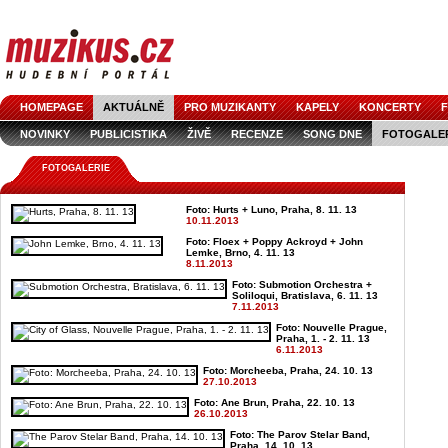
HOMEPAGE
AKTUÁLNĚ
PRO MUZIKANTY
KAPELY
KONCERTY
F
NOVINKY
PUBLICISTIKA
ŽIVĚ
RECENZE
SONG DNE
FOTOGALE
FOTOGALERIE
Foto: Hurts + Luno, Praha, 8. 11. 13
10.11.2013
Foto: Floex + Poppy Ackroyd + John
Lemke, Brno, 4. 11. 13
8.11.2013
Foto: Submotion Orchestra +
Soliloqui, Bratislava, 6. 11. 13
7.11.2013
Foto: Nouvelle Prague,
Praha, 1. - 2. 11. 13
6.11.2013
Foto: Morcheeba, Praha, 24. 10. 13
27.10.2013
Foto: Ane Brun, Praha, 22. 10. 13
26.10.2013
Foto: The Parov Stelar Band,
Praha, 14. 10. 13