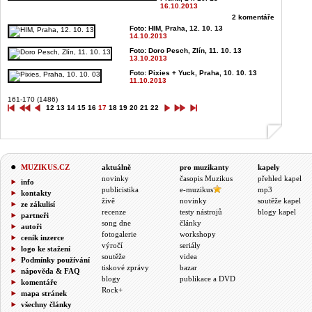
16.10.2013
2 komentáře
Foto: HIM, Praha, 12. 10. 13
14.10.2013
Foto: Doro Pesch, Zlín, 11. 10. 13
13.10.2013
Foto: Pixies + Yuck, Praha, 10. 10. 13
11.10.2013
161-170 (1486)
12
13
14
15
16
17
18
19
20
21
22
MUZIKUS.CZ
aktuálně
pro muzikanty
kapely
novinky
časopis Muzikus
přehled kapel
info
publicistika
e-muzikus
mp3
kontakty
živě
novinky
soutěže kapel
ze zákulisí
recenze
testy nástrojů
blogy kapel
partneři
song dne
články
autoři
fotogalerie
workshopy
ceník inzerce
výročí
seriály
logo ke stažení
soutěže
videa
Podmínky používání
tiskové zprávy
bazar
nápověda & FAQ
blogy
publikace a DVD
komentáře
Rock+
mapa stránek
všechny články