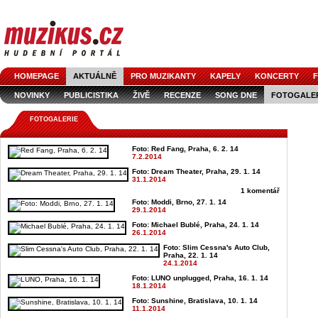
HOMEPAGE
AKTUÁLNĚ
PRO MUZIKANTY
KAPELY
KONCERTY
F
NOVINKY
PUBLICISTIKA
ŽIVĚ
RECENZE
SONG DNE
FOTOGALE
FOTOGALERIE
Foto: Red Fang, Praha, 6. 2. 14
7.2.2014
Foto: Dream Theater, Praha, 29. 1. 14
31.1.2014
1 komentář
Foto: Moddi, Brno, 27. 1. 14
29.1.2014
Foto: Michael Bublé, Praha, 24. 1. 14
26.1.2014
Foto: Slim Cessna's Auto Club,
Praha, 22. 1. 14
24.1.2014
Foto: LUNO unplugged, Praha, 16. 1. 14
18.1.2014
Foto: Sunshine, Bratislava, 10. 1. 14
11.1.2014