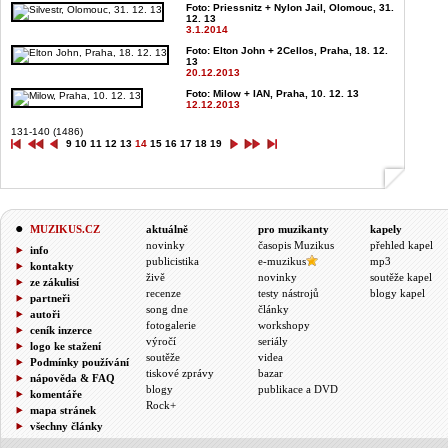
Foto: Priessnitz + Nylon Jail, Olomouc, 31.
12. 13
3.1.2014
Foto: Elton John + 2Cellos, Praha, 18. 12.
13
20.12.2013
Foto: Milow + IAN, Praha, 10. 12. 13
12.12.2013
131-140 (1486)
9
10
11
12
13
14
15
16
17
18
19
MUZIKUS.CZ
aktuálně
pro muzikanty
kapely
novinky
časopis Muzikus
přehled kapel
info
publicistika
e-muzikus
mp3
kontakty
živě
novinky
soutěže kapel
ze zákulisí
recenze
testy nástrojů
blogy kapel
partneři
song dne
články
autoři
fotogalerie
workshopy
ceník inzerce
výročí
seriály
logo ke stažení
soutěže
videa
Podmínky používání
tiskové zprávy
bazar
nápověda & FAQ
blogy
publikace a DVD
komentáře
Rock+
mapa stránek
všechny články