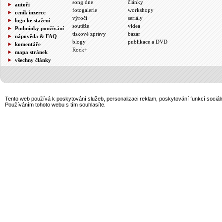
song dne
články
autoři
fotogalerie
workshopy
ceník inzerce
výročí
seriály
logo ke stažení
soutěže
videa
Podmínky používání
tiskové zprávy
bazar
nápověda & FAQ
blogy
publikace a DVD
komentáře
Rock+
mapa stránek
všechny články
Tento web používá k poskytování služeb, personalizaci reklam, poskytování funkcí sociál
Používáním tohoto webu s tím souhlasíte.