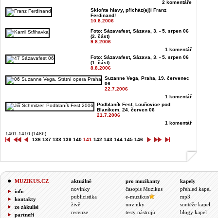
2 komentáře
Skloňte hlavy, přicház(ej)í Franz
Ferdinand!
10.8.2006
Foto: Sázavafest, Sázava, 3. - 5. srpen 06
(2. část)
9.8.2006
1 komentář
Foto: Sázavafest, Sázava, 3. - 5. srpen 06
(1. část)
8.8.2006
Suzanne Vega, Praha, 19. červenec
06
22.7.2006
1 komentář
Podblaník Fest, Louňovice pod
Blaníkem, 24. červen 06
21.7.2006
1 komentář
1401-1410 (1486)
136
137
138
139
140
141
142
143
144
145
146
MUZIKUS.CZ
aktuálně
pro muzikanty
kapely
novinky
časopis Muzikus
přehled kapel
info
publicistika
e-muzikus
mp3
kontakty
živě
novinky
soutěže kapel
ze zákulisí
recenze
testy nástrojů
blogy kapel
partneři