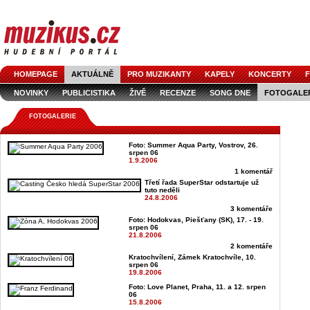
HOMEPAGE
AKTUÁLNĚ
PRO MUZIKANTY
KAPELY
KONCERTY
F
NOVINKY
PUBLICISTIKA
ŽIVĚ
RECENZE
SONG DNE
FOTOGALE
FOTOGALERIE
Foto: Summer Aqua Party, Vostrov, 26.
srpen 06
1.9.2006
1 komentář
Třetí řada SuperStar odstartuje už
tuto neděli
24.8.2006
3 komentáře
Foto: Hodokvas, Piešťany (SK), 17. - 19.
srpen 06
21.8.2006
2 komentáře
Kratochvílení, Zámek Kratochvíle, 10.
srpen 06
19.8.2006
Foto: Love Planet, Praha, 11. a 12. srpen
06
15.8.2006