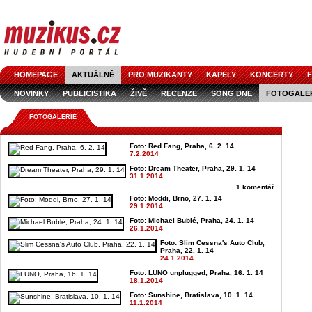
HOMEPAGE
AKTUÁLNĚ
PRO MUZIKANTY
KAPELY
KONCERTY
F
NOVINKY
PUBLICISTIKA
ŽIVĚ
RECENZE
SONG DNE
FOTOGALE
FOTOGALERIE
Foto: Red Fang, Praha, 6. 2. 14
7.2.2014
Foto: Dream Theater, Praha, 29. 1. 14
31.1.2014
1 komentář
Foto: Moddi, Brno, 27. 1. 14
29.1.2014
Foto: Michael Bublé, Praha, 24. 1. 14
26.1.2014
Foto: Slim Cessna's Auto Club,
Praha, 22. 1. 14
24.1.2014
Foto: LUNO unplugged, Praha, 16. 1. 14
18.1.2014
Foto: Sunshine, Bratislava, 10. 1. 14
11.1.2014