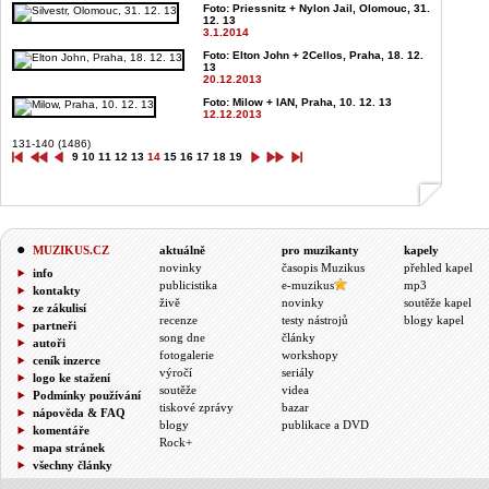
Foto: Priessnitz + Nylon Jail, Olomouc, 31.
12. 13
3.1.2014
Foto: Elton John + 2Cellos, Praha, 18. 12.
13
20.12.2013
Foto: Milow + IAN, Praha, 10. 12. 13
12.12.2013
131-140 (1486)
9
10
11
12
13
14
15
16
17
18
19
MUZIKUS.CZ
aktuálně
pro muzikanty
kapely
novinky
časopis Muzikus
přehled kapel
info
publicistika
e-muzikus
mp3
kontakty
živě
novinky
soutěže kapel
ze zákulisí
recenze
testy nástrojů
blogy kapel
partneři
song dne
články
autoři
fotogalerie
workshopy
ceník inzerce
výročí
seriály
logo ke stažení
soutěže
videa
Podmínky používání
tiskové zprávy
bazar
nápověda & FAQ
blogy
publikace a DVD
komentáře
Rock+
mapa stránek
všechny články