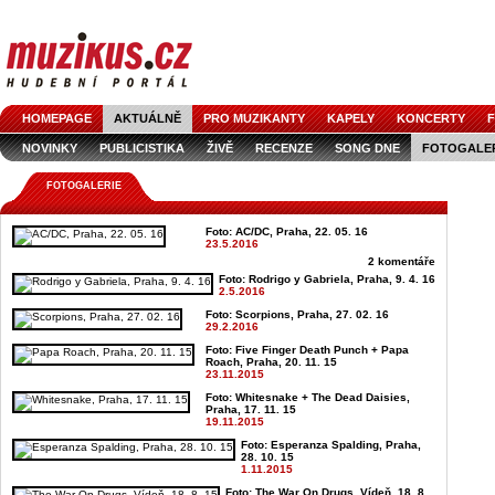
HOMEPAGE
AKTUÁLNĚ
PRO MUZIKANTY
KAPELY
KONCERTY
F
NOVINKY
PUBLICISTIKA
ŽIVĚ
RECENZE
SONG DNE
FOTOGALE
FOTOGALERIE
Foto: AC/DC, Praha, 22. 05. 16
23.5.2016
2 komentáře
Foto: Rodrigo y Gabriela, Praha, 9. 4. 16
2.5.2016
Foto: Scorpions, Praha, 27. 02. 16
29.2.2016
Foto: Five Finger Death Punch + Papa
Roach, Praha, 20. 11. 15
23.11.2015
Foto: Whitesnake + The Dead Daisies,
Praha, 17. 11. 15
19.11.2015
Foto: Esperanza Spalding, Praha,
28. 10. 15
1.11.2015
Foto: The War On Drugs, Vídeň, 18. 8.