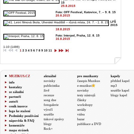
15
25.8.2015
Foto: OFF Festival, Katovice, 7. – 9. 8. 15
20.8.2015
LFŠ
2015
18.8.2015
Foto: Interpol, Praha, 12. 8. 15
16.8.2015
1-10 (1486)
1
2
3
4
5
6
7
8
9
10
11
MUZIKUS.CZ
aktuálně
pro muzikanty
kapely
novinky
časopis Muzikus
přehled kapel
info
publicistika
e-muzikus
mp3
kontakty
živě
novinky
soutěže kapel
ze zákulisí
recenze
testy nástrojů
blogy kapel
partneři
song dne
články
autoři
fotogalerie
workshopy
ceník inzerce
výročí
seriály
logo ke stažení
soutěže
videa
Podmínky používání
tiskové zprávy
bazar
nápověda & FAQ
blogy
publikace a DVD
komentáře
Rock+
mapa stránek