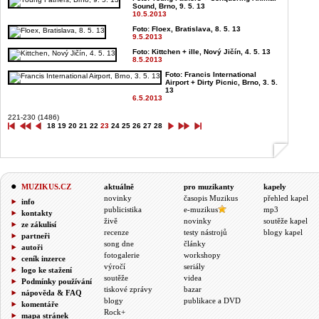
Sound, Brno, 9. 5. 13
10.5.2013
Foto: Floex, Bratislava, 8. 5. 13
9.5.2013
Foto: Kittchen + ille, Nový Jičín, 4. 5. 13
8.5.2013
Foto: Francis International
Airport + Dirty Picnic, Brno, 3. 5.
13
6.5.2013
221-230 (1486)
18
19
20
21
22
23
24
25
26
27
28
MUZIKUS.CZ
aktuálně
pro muzikanty
kapely
novinky
časopis Muzikus
přehled kapel
info
publicistika
e-muzikus
mp3
kontakty
živě
novinky
soutěže kapel
ze zákulisí
recenze
testy nástrojů
blogy kapel
partneři
song dne
články
autoři
fotogalerie
workshopy
ceník inzerce
výročí
seriály
logo ke stažení
soutěže
videa
Podmínky používání
tiskové zprávy
bazar
nápověda & FAQ
blogy
publikace a DVD
komentáře
Rock+
mapa stránek