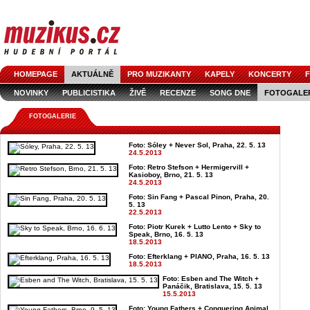
HOMEPAGE
AKTUÁLNĚ
PRO MUZIKANTY
KAPELY
KONCERTY
F
NOVINKY
PUBLICISTIKA
ŽIVĚ
RECENZE
SONG DNE
FOTOGALE
FOTOGALERIE
Foto: Sóley + Never Sol, Praha, 22. 5. 13
24.5.2013
Foto: Retro Stefson + Hermigervill +
Kasioboy, Brno, 21. 5. 13
24.5.2013
Foto: Sin Fang + Pascal Pinon, Praha, 20.
5. 13
22.5.2013
Foto: Piotr Kurek + Lutto Lento + Sky to
Speak, Brno, 16. 5. 13
18.5.2013
Foto: Efterklang + PIANO, Praha, 16. 5. 13
18.5.2013
Foto: Esben and The Witch +
Panáčik, Bratislava, 15. 5. 13
15.5.2013
Foto: Young Fathers + Conquering Animal