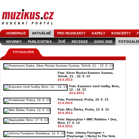
HOMEPAGE
AKTUÁLNĚ
PRO MUZIKANTY
KAPELY
KONCERTY
F
NOVINKY
PUBLICISTIKA
ŽIVĚ
RECENZE
SONG DNE
FOTOGALE
FOTOGALERIE
Foto: Silver Rocket Summer Summa,
Točník, 21. - 22. 6. 13
24.6.2013
Foto: Expozice nové hudby, Brno,
12. - 16. 13
23.6.2013
Foto: Portishead, Praha, 19. 6. 13
21.6.2013
Foto: Miro Žbirka, Praha, 12. 6. 13
20.6.2013
Foto: Napszyklat + MRC Riddims + Dva,
Brno, 17. 6. 13
19.6.2013
Foto: Johnny Foreigner +
Playlounge + Nickel In The Sink,