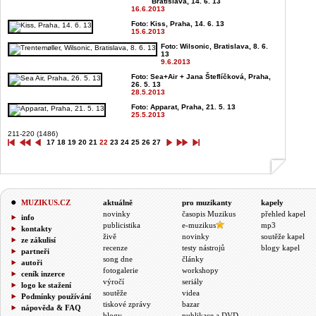
Bratislava, 14. 6. 13
16.6.2013
Foto: Kiss, Praha, 14. 6. 13
15.6.2013
Foto: Wilsonic, Bratislava, 8. 6.
13
9.6.2013
Foto: Sea+Air + Jana Šteflíčková, Praha,
26. 5. 13
28.5.2013
Foto: Apparat, Praha, 21. 5. 13
25.5.2013
211-220 (1486)
17
18
19
20
21
22
23
24
25
26
27
MUZIKUS.CZ
aktuálně
pro muzikanty
kapely
novinky
časopis Muzikus
přehled kapel
info
publicistika
e-muzikus
mp3
kontakty
živě
novinky
soutěže kapel
ze zákulisí
recenze
testy nástrojů
blogy kapel
partneři
song dne
články
autoři
fotogalerie
workshopy
ceník inzerce
výročí
seriály
logo ke stažení
soutěže
videa
Podmínky používání
tiskové zprávy
bazar
nápověda & FAQ
blogy
publikace a DVD