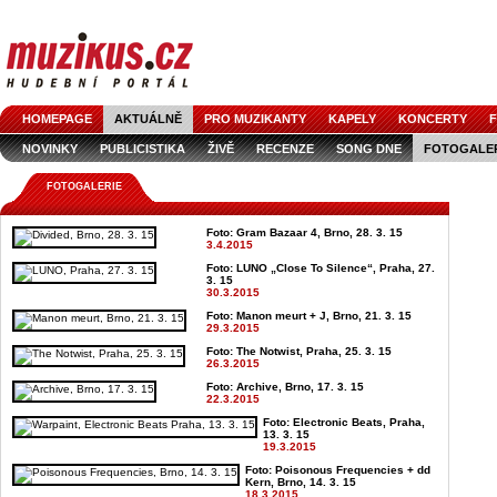
HOMEPAGE
AKTUÁLNĚ
PRO MUZIKANTY
KAPELY
KONCERTY
F
NOVINKY
PUBLICISTIKA
ŽIVĚ
RECENZE
SONG DNE
FOTOGALE
FOTOGALERIE
Foto: Gram Bazaar 4, Brno, 28. 3. 15
3.4.2015
Foto: LUNO „Close To Silence“, Praha, 27.
3. 15
30.3.2015
Foto: Manon meurt + J, Brno, 21. 3. 15
29.3.2015
Foto: The Notwist, Praha, 25. 3. 15
26.3.2015
Foto: Archive, Brno, 17. 3. 15
22.3.2015
Foto: Electronic Beats, Praha,
13. 3. 15
19.3.2015
Foto: Poisonous Frequencies + dd
Kern, Brno, 14. 3. 15
18.3.2015