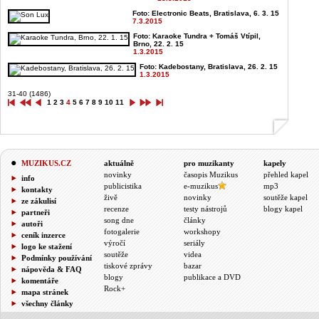
Foto: Electronic Beats, Bratislava, 6. 3. 15
7.3.2015
Foto: Karaoke Tundra + Tomáš Vtípil,
Brno, 22. 2. 15
1.3.2015
Foto: Kadebostany, Bratislava, 26. 2. 15
1.3.2015
31-40 (1486)
1
2
3
4
5
6
7
8
9
10
11
MUZIKUS.CZ
aktuálně
pro muzikanty
kapely
novinky
časopis Muzikus
přehled kapel
info
publicistika
e-muzikus
mp3
kontakty
živě
novinky
soutěže kapel
ze zákulisí
recenze
testy nástrojů
blogy kapel
partneři
song dne
články
autoři
fotogalerie
workshopy
ceník inzerce
výročí
seriály
logo ke stažení
soutěže
videa
Podmínky používání
tiskové zprávy
bazar
nápověda & FAQ
blogy
publikace a DVD
komentáře
Rock+
mapa stránek
všechny články